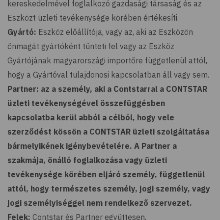
kereskedelmével foglalkozó gazdasági társaság és az
Eszközt üzleti tevékenysége körében értékesíti.
Gyártó:
Eszköz előállítója, vagy az, aki az Eszközön
önmagát gyártóként tünteti fel vagy az Eszköz
Gyártójának magyarországi importőre függetlenül attól,
hogy a Gyártóval tulajdonosi kapcsolatban áll vagy sem.
Partner: az a személy, aki a Contstarral a CONTSTAR
üzleti tevékenységével összefüggésben
kapcsolatba kerül abból a célból, hogy vele
szerződést kössön a CONTSTAR üzleti szolgáltatása
bármelyikének igénybevételére. A Partner a
szakmája, önálló foglalkozása vagy üzleti
tevékenysége körében eljáró személy, függetlenül
attól, hogy természetes személy, jogi személy, vagy
jogi személyiséggel nem rendelkező szervezet.
Felek:
Contstar és Partner együttesen.