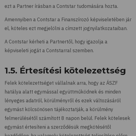
ezt a Partner írásban a Contstar tudomására hozta.
Amennyiben a Contstar a Finanszírozó képviseletében jár
el, köteles ezt megjelölni a címzett jognyilatkozataiban.
A Contstar kérheti a Partnertől, hogy igazolja a
képviseleti jogát a Contstarral szemben.
1.5. Értesítési kötelezettség
Felek kötelezettséget vállalnak arra, hogy az ÁSZF
hatálya alatt egymással együttműködnek és minden
lényeges adatról, körülményről és ezek változásáról
egymást kölcsönösen tájékoztatják, a körülmény
felmerülésétől számított 8 napon belül. Felek kötelesek
egymást értesíteni a szerződésük megkötésétől
kezdődően, ha valamely kötelezettség teljesítése előre