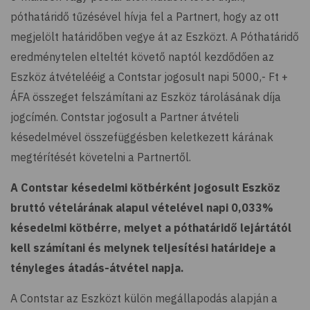
póthatáridő tűzésével hívja fel a Partnert, hogy az ott
megjelölt határidőben vegye át az Eszközt. A Póthatáridő
eredménytelen elteltét követő naptól kezdődően az
Eszköz átvételééig a Contstar jogosult napi 5000,- Ft +
ÁFA összeget felszámítani az Eszköz tárolásának díja
jogcímén. Contstar jogosult a Partner átvételi
késedelmével összefüggésben keletkezett kárának
megtérítését követelni a Partnertől.
A Contstar késedelmi kötbérként jogosult Eszköz
bruttó vételárának alapul vételével napi 0,033%
késedelmi kötbérre, melyet a póthatáridő lejártától
kell számítani és melynek teljesítési határideje a
tényleges átadás-átvétel napja.
A Contstar az Eszközt külön megállapodás alapján a