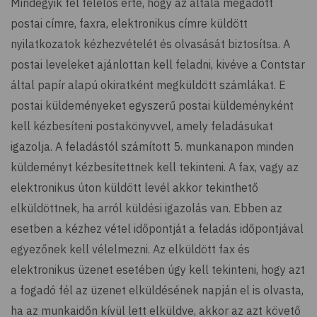
Mindegyik fél felelős érte, hogy az általa megadott
postai címre, faxra, elektronikus címre küldött
nyilatkozatok kézhezvételét és olvasását biztosítsa. A
postai leveleket ajánlottan kell feladni, kivéve a Contstar
által papír alapú okiratként megküldött számlákat. E
postai küldeményeket egyszerű postai küldeményként
kell kézbesíteni postakönyvvel, amely feladásukat
igazolja. A feladástól számított 5. munkanapon minden
küldeményt kézbesítettnek kell tekinteni. A fax, vagy az
elektronikus úton küldött levél akkor tekinthető
elküldöttnek, ha arról küldési igazolás van. Ebben az
esetben a kézhez vétel időpontját a feladás időpontjával
egyezőnek kell vélelmezni. Az elküldött fax és
elektronikus üzenet esetében úgy kell tekinteni, hogy azt
a fogadó fél az üzenet elküldésének napján el is olvasta,
ha az munkaidőn kívül lett elküldve, akkor az azt követő