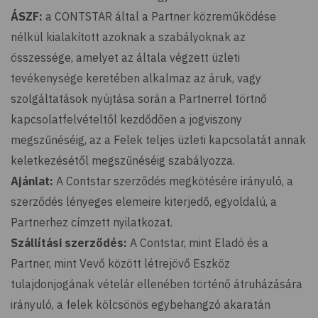
ÁSZF:
a CONTSTAR által a Partner közreműködése
nélkül kialakított azoknak a szabályoknak az
összessége, amelyet az általa végzett üzleti
tevékenysége keretében alkalmaz az áruk, vagy
szolgáltatások nyújtása során a Partnerrel törtnő
kapcsolatfelvételtől kezdődően a jogviszony
megszűnéséig, az a Felek teljes üzleti kapcsolatát annak
keletkezésétől megszűnéséig szabályozza.
Ajánlat:
A Contstar szerződés megkötésére irányuló, a
szerződés lényeges elemeire kiterjedő, egyoldalú, a
Partnerhez címzett nyilatkozat.
Szállítási szerződés:
A Contstar, mint Eladó és a
Partner, mint Vevő között létrejövő Eszköz
tulajdonjogának vételár ellenében történő átruházására
irányuló, a felek kölcsönös egybehangzó akaratán