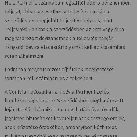
Ha a Partner a számlában foglalttól eltérő pénznemben
teljesít, abban az esetben a teljesítés napján a
szerződésben megjelölt teljesítési helynek, mint
Teljesítési Banknak a szerződésben az árra vagy díjra
meghatározott devizanemnek a teljesítés napján
irányadó, deviza eladási árfolyamát kell az átszámítás
során alkalmazni.
Forintban meghatározott díjtételek megfizetését
forintban kell számlázni és a teljesíteni.
A Contstar jogosult arra, hogy a Partner fizetési
kötelezettségeire azok Szerződésben meghatározott
lejárata előtt bármikor 3 napos határidővel óvadék
jogcímén biztosítékot követeljen azok összege erejéig
azok kifizetése érdekében, amennyiben közhiteles
nyilvántartásokból vagy hatóságok nyilvánosságra