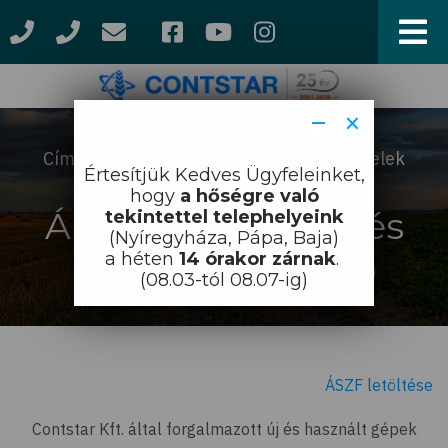
Ugrás
a
tartalomra
−
×
Címlap
Általános Szerződés Feltételek
Morzsa
Értesítjük Kedves Ügyfeleinket,
(ÁSZF)
hogy
a hőségre való
Általános Szerződés
tekintettel telephelyeink
(Nyíregyháza, Pápa, Baja)
Feltételek (ÁSZF)
a héten
14 órakor zárnak
.
(08.03-tól 08.07-ig)
ÁSZF letöltése
Contstar Kft. által forgalmazott új és használt gépek