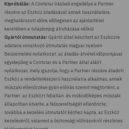
Kipróbálás:
A Contstar írásbeli engedélye a Partner
részére az Eszköz átadásával annak használatára
meghatározott időre, időlegesen az ajánlattétel
keretében a tulajdonjog átruházása nélkül
Gyártói útmutatás:
Gyártó által készített az Eszközre
adataira vonatkozó útmutatás magyar nyelven
Beüzemelési nyilatkozat: az átadás-átvétel időpontjával
egyidejűleg a Contstar és a Partner által aláírt
nyilatkozat, mely igazolja, hogy a Partner részére átadott
Eszköz a rendeltetésszerű használatra alkalmas, annak
műszaki ellenőrzése gyári előírás szerint megtörtént, a
Partner az Eszközt hibátlan és működőképes műszaki
állapotban átvette, a felszereltségét ellenőrizte;
továbbá a kezelési útmutatót kézhez kapta, az Eszköz
kezeléséről, valamint a biztonsági előírásokról részletes