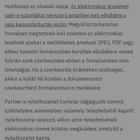
munkanap az olvasás napja.
Az elektronikus leveleket
vagy e-számlákat egyszerű emailben kell elküldeni a
napi kapcsolattartás során.
Megváltoztathatatlan
formában megtettnek kell tekinteni az elektronikus
levélnek azokat a mellékleteit, amelyek JPEG, PDF vagy
ehhez hasonló formátumban kerültek elküldésre, ennek
folytán azok szerkesztése ebben a formátumban nem
lehetséges. Ha a szerkesztés érdekében szükséges,
akkor a küldő fél köteles a dokumentumot
szerkeszthető formátumban is mellékelni.
Partner a nyilatkozatait Contstar cégjegyzék szerinti
székhelyére, amennyiben valamely telephelyétől kapott
nyilatkozatra válaszol, akkor azon telephelyének
elektronikus címére köteles megküldeni, amelytől a
nyilatkozatot kapta.