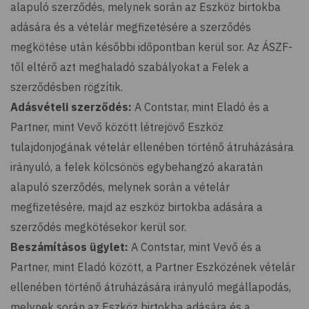
alapuló szerződés, melynek során az Eszköz birtokba
adására és a vételár megfizetésére a szerződés
megkötése után későbbi időpontban kerül sor. Az ÁSZF-
től eltérő azt meghaladó szabályokat a Felek a
szerződésben rögzítik.
Adásvételi szerződés:
A Contstar, mint Eladó és a
Partner, mint Vevő között létrejövő Eszköz
tulajdonjogának vételár ellenében történő átruházására
irányuló, a felek kölcsönös egybehangzó akaratán
alapuló szerződés, melynek során a vételár
megfizetésére, majd az eszköz birtokba adására a
szerződés megkötésekor kerül sor.
Beszámításos ügylet:
A Contstar, mint Vevő és a
Partner, mint Eladó között, a Partner Eszközének vételár
ellenében történő átruházására irányuló megállapodás,
melynek során az Eszköz birtokba adására és a