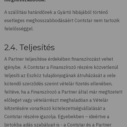
A szállítási határidőnek a Gyártó hibájából történő
esetleges meghosszabbodásáért Contstar nem tartozik
felelősséggel.
2.4. Teljesítés
A Partner teljesítése érdekében finanszírozást vehet
igénybe. A Contstar a Finanszírozó részére közvetlenül
teljesíti az Eszköz tulajdonjogának átruházását a vele
kötendő szerződés szerint vételár fizetés ellenében,
feltéve, ha a Finanszírozó a Partner által már megfizetett
előleget vagy vételárrészt meghaladóan a Vételár
kifizetésére vonatkozó kötelezettségvállalását a
Contstar részére igazolja. Egyebekben – ideértve a
birtokba adás szabályait is - a Contstar és a Partner