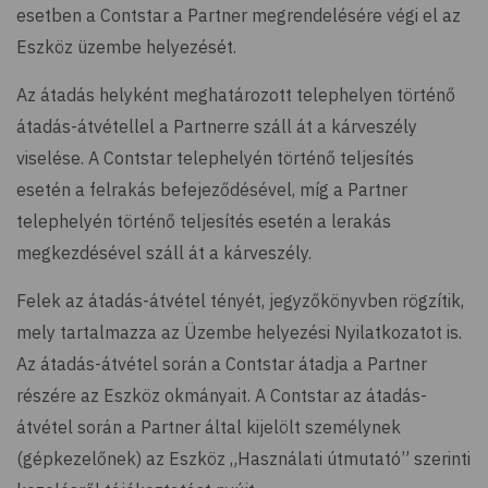
esetben a Contstar a Partner megrendelésére végi el az
Eszköz üzembe helyezését.
Az átadás helyként meghatározott telephelyen történő
átadás-átvétellel a Partnerre száll át a kárveszély
viselése. A Contstar telephelyén történő teljesítés
esetén a felrakás befejeződésével, míg a Partner
telephelyén történő teljesítés esetén a lerakás
megkezdésével száll át a kárveszély.
Felek az átadás-átvétel tényét, jegyzőkönyvben rögzítik,
mely tartalmazza az Üzembe helyezési Nyilatkozatot is.
Az átadás-átvétel során a Contstar átadja a Partner
részére az Eszköz okmányait. A Contstar az átadás-
átvétel során a Partner által kijelölt személynek
(gépkezelőnek) az Eszköz „Használati útmutató” szerinti