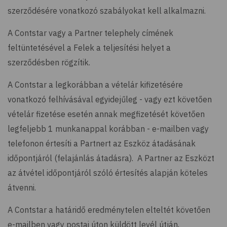
szerződésére vonatkozó szabályokat kell alkalmazni.
A Contstar vagy a Partner telephely címének
feltüntetésével a Felek a teljesítési helyet a
szerződésben rögzítik.
A Contstar a legkorábban a vételár kifizetésére
vonatkozó felhívásával egyidejűleg - vagy ezt követően
vételár fizetése esetén annak megfizetését követően
legfeljebb 1 munkanappal korábban - e-mailben vagy
telefonon értesíti a Partnert az Eszköz átadásának
időpontjáról (felajánlás átadásra). A Partner az Eszközt
az átvétel időpontjáról szóló értesítés alapján köteles
átvenni.
A Contstar a határidő eredménytelen elteltét követően
e-mailben vagy postai úton küldött levél útján,