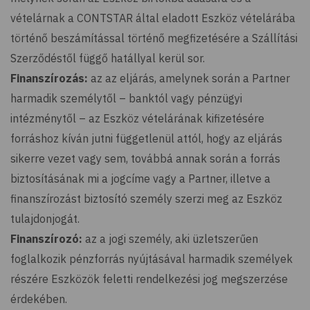
vételárnak a CONTSTAR által eladott Eszköz vételárába
történő beszámítással történő megfizetésére a Szállítási
Szerződéstől függő hatállyal kerül sor.
Finanszírozás:
az az eljárás, amelynek során a Partner
harmadik személytől – banktól vagy pénzügyi
intézménytől – az Eszköz vételárának kifizetésére
forráshoz kíván jutni függetlenül attól, hogy az eljárás
sikerre vezet vagy sem, továbbá annak során a forrás
biztosításának mi a jogcíme vagy a Partner, illetve a
finanszírozást biztosító személy szerzi meg az Eszköz
tulajdonjogát.
Finanszírozó:
az a jogi személy, aki üzletszerűen
foglalkozik pénzforrás nyújtásával harmadik személyek
részére Eszközök feletti rendelkezési jog megszerzése
érdekében.