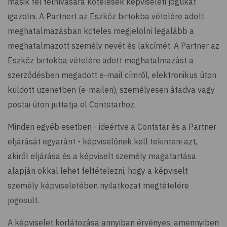
másik fél felhívására kötelesek képviseleti jogukat
igazolni. A Partnert az Eszköz birtokba vételére adott
meghatalmazásban köteles megjelölni legalább a
meghatalmazott személy nevét és lakcímét. A Partner az
Eszköz birtokba vételére adott meghatalmazást a
szerződésben megadott e-mail címről, elektronikus úton
küldött üzenetben (e-mailen), személyesen átadva vagy
postai úton juttatja el Contstarhoz.
Minden egyéb esetben - ideértve a Contstar és a Partner
eljárását egyaránt - képviselőnek kell tekinteni azt,
akiről eljárása és a képviselt személy magatartása
alapján okkal lehet feltételezni, hogy a képviselt
személy képviseletében nyilatkozat megtételére
jogosult.
A képviselet korlátozása annyiban érvényes, amennyiben