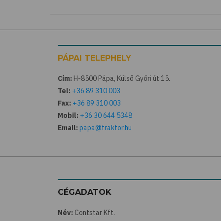
PÁPAI TELEPHELY
Cím:
H-8500 Pápa, Külső Győri út 15.
Tel:
+36 89 310 003
Fax:
+36 89 310 003
Mobil:
+36 30 644 5348
Email:
papa@traktor.hu
CÉGADATOK
Név:
Contstar Kft.