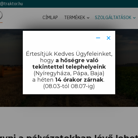
o@traktor.hu
CÍMLAP
TERMÉKEK
SZOLGÁLTATÁSOK
−
×
Értesítjük Kedves Ügyfeleinket,
Címlap
Pályázatírás
hogy
a hőségre való
Pályázatírás
tekintettel telephelyeink
(Nyíregyháza, Pápa, Baja)
a héten
14 órakor zárnak
.
(08.03-tól 08.07-ig)