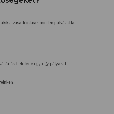
etőségeket?
 akik a vásárlóinknak minden pályázattal
pvásárlás belefér e egy-egy pályázat
yeinken.