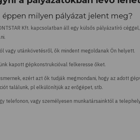
yni a pályázatokban lévő leh
i éppen milyen pályázat jelent meg?
ONTSTAR Kft. kapcsolatban áll egy külsős pályázatíró céggel,
ni.
ról vagy utánkövetésről, ők mindent megoldanak Ön helyett.
ünk kapott gépkonstrukcióval felkeresse őket.
ők ismernek, ezért azt ők tudják megmondani, hogy az adott gé
ót találunk, pl elkülönítjük az erőgépet, stb.
gy telefonon, vagy személyesen munkatársainktól a telephel