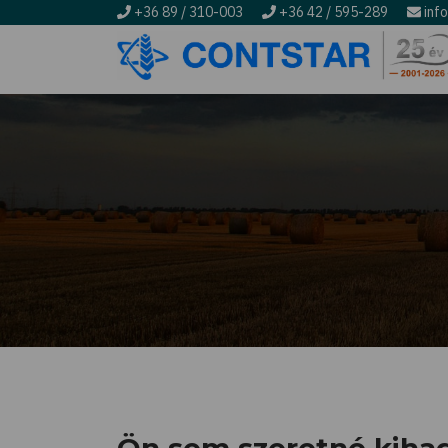
+36 89 / 310-003
+36 42 / 595-289
inf
Ugrás
a
tartalomra
Morzsa