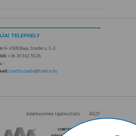
AJAI TELEPHELY
m:
H- 6500 Baja, Szeder u. 1-3.
bil:
+36 30 161 55 26
x:
-
mail:
csatity.csaba@traktor.hu
Adatkezelési tájékoztató
ÁSZF