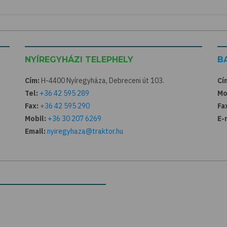
NYÍREGYHÁZI TELEPHELY
B
Cím:
H-4400 Nyíregyháza, Debreceni út 103.
Cí
Tel:
+36 42 595 289
Mo
Fax:
+36 42 595 290
Fa
Mobil:
+36 30 207 6269
E-
Email:
nyiregyhaza@traktor.hu