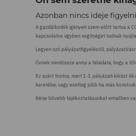
Ön sem szeretné kihag
Azonban nincs ideje figyeln
A gazdálkodók igényeit szem előtt tartva a C
kapcsolatos ügyben segítséget tudnak nyújta
Legyen szó pályázatfigyelésről, pályázatírás
Önnek mindössze annyi a feladata, hogy a től
Ez azért fontos, mert 1-1 pályázati kiírást 
keretébe, vagy esetleg jobb ha más konstrukci
Kérje bővebb tájékoztatásunkat emailben va