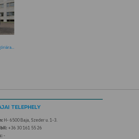
riára...
AJAI TELEPHELY
m:
H- 6500 Baja, Szeder u. 1-3.
bil:
+36 30 161 55 26
x:
-