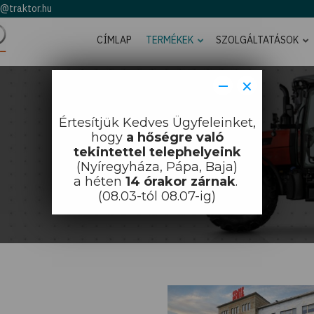
o@traktor.hu
CÍMLAP
TERMÉKEK
SZOLGÁLTATÁSOK
−
×
Értesítjük Kedves Ügyfeleinket,
Címlap
Traktorok
hogy
a hőségre való
Traktorok
tekintettel telephelyeink
(Nyíregyháza, Pápa, Baja)
a héten
14 órakor zárnak
.
(08.03-tól 08.07-ig)