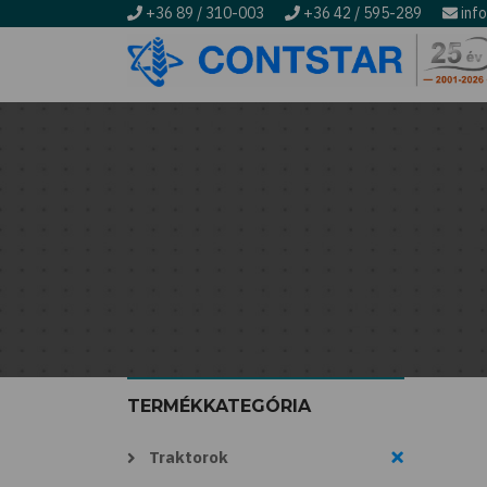
+36 89 / 310-003
+36 42 / 595-289
inf
Ugrás
a
tartalomra
Morzsa
TERMÉKKATEGÓRIA
Traktorok