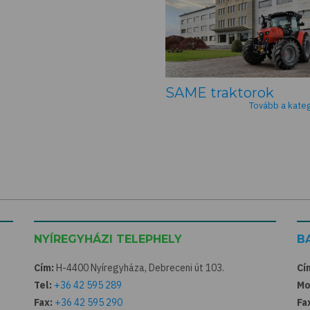
SAME traktorok
Tovább a kategó
NYÍREGYHÁZI TELEPHELY
B
Cím:
H-4400 Nyíregyháza, Debreceni út 103.
Cí
Tel:
+36 42 595 289
Mo
Fax:
+36 42 595 290
Fa