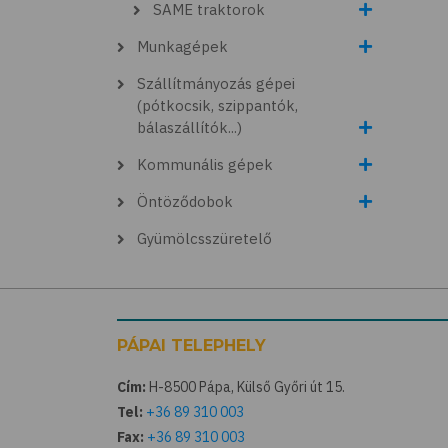
SAME traktorok
Munkagépek
Szállítmányozás gépei
(pótkocsik, szippantók,
bálaszállítók...)
Kommunális gépek
Öntöződobok
Gyümölcsszüretelő
PÁPAI TELEPHELY
Cím:
H-8500 Pápa, Külső Győri út 15.
Tel:
+36 89 310 003
Fax:
+36 89 310 003