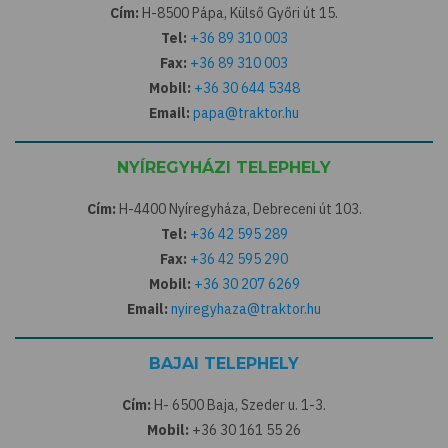
Cím:
H-8500 Pápa, Külső Győri út 15.
Tel:
+36 89 310 003
Fax:
+36 89 310 003
Mobil:
+36 30 644 5348
Email:
papa@traktor.hu
NYÍREGYHÁZI TELEPHELY
Cím:
H-4400 Nyíregyháza, Debreceni út 103.
Tel:
+36 42 595 289
Fax:
+36 42 595 290
Mobil:
+36 30 207 6269
Email:
nyiregyhaza@traktor.hu
BAJAI TELEPHELY
Cím:
H- 6500 Baja, Szeder u. 1-3.
Mobil:
+36 30 161 55 26