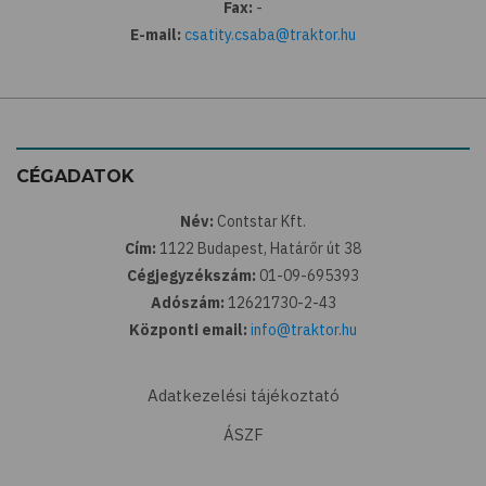
Fax:
-
E-mail:
csatity.csaba@traktor.hu
CÉGADATOK
Név:
Contstar Kft.
Cím:
1122 Budapest, Határőr út 38
Cégjegyzékszám:
01-09-695393
Adószám:
12621730-2-43
Központi email:
info@traktor.hu
Adatkezelési tájékoztató
ÁSZF