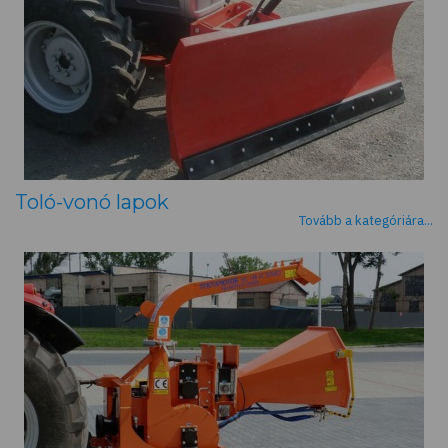
Toló-vonó lapok
Tovább a kategóriára...