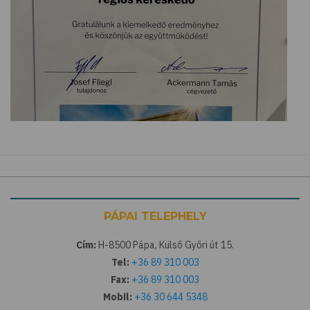
PÁPAI TELEPHELY
Cím:
H-8500 Pápa, Külső Győri út 15.
Tel:
+36 89 310 003
Fax:
+36 89 310 003
Mobil:
+36 30 644 5348