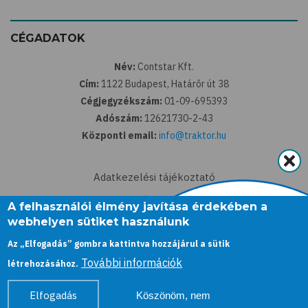
CÉGADATOK
Név:
Contstar Kft.
Cím:
1122 Budapest, Határőr út 38
Cégjegyzékszám:
01-09-695393
Adószám:
12621730-2-43
Központi email:
info@traktor.hu
Adatkezelési tájékoztató
ÁSZF
A felhasználói élmény javítása érdekében a
webhelyen sütiket használunk
Az „Elfogadás” gombra kattintva hozzájárul a sütik
További információk
létrehozásához.
Elfogadás
Köszönöm, nem