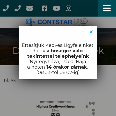
Ugrás
a
tartalomra
−
×
Címlap
Díjak / eredmények
Morzsa
Értesítjük Kedves Ügyfeleinket,
Díjak / eredmények
hogy
a hőségre való
tekintettel telephelyeink
(Nyíregyháza, Pápa, Baja)
a héten
14 órakor zárnak
.
(08.03-tól 08.07-ig)
DÍJAK