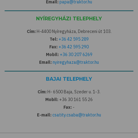
Email:
papa@traktor.hu
NYÍREGYHÁZI TELEPHELY
Cím:
H-4400 Nyíregyháza, Debreceni út 103.
Tel:
+36 42 595 289
Fax:
+36 42 595 290
Mobil:
+36 30 207 6269
Email:
nyiregyhaza@traktor.hu
BAJAI TELEPHELY
Cím:
H- 6500 Baja, Szeder u. 1-3.
Mobil:
+36 30 161 55 26
Fax:
-
E-mail:
csatity.csaba@traktor.hu