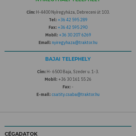
Cím:
H-4400 Nyíregyháza, Debreceni út 103.
Tel:
+36 42 595 289
Fax:
+36 42 595 290
Mobil:
+36 30 207 6269
Email:
nyiregyhaza@traktor.hu
BAJAI TELEPHELY
Cím:
H- 6500 Baja, Szeder u. 1-3.
Mobil:
+36 30 161 55 26
Fax:
-
E-mail:
csatity.csaba@traktor.hu
CÉGADATOK