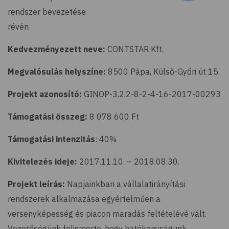
rendszer bevezetése
révén
Kedvezményezett neve:
CONTSTAR Kft.
Megvalósulás helyszíne:
8500 Pápa, Külső-Győri út 15.
Projekt azonosító:
GINOP-3.2.2-8-2-4-16-2017-00293
Támogatási összeg:
8 078 600 Ft
Támogatási intenzitás
: 40%
Kivitelezés ideje:
2017.11.10. – 2018.08.30.
Projekt leírás:
Napjainkban a vállalatirányítási
rendszerek alkalmazása egyértelműen a
versenyképesség és piacon maradás feltételévé vált.
Vezetőségünk felismerte, hogy hatékonyságunk