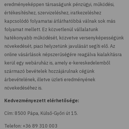
eredményeképpen társaságunk pénzügyi, működési,
értékesítéshez, szervizeléshez, iratkezeléshez
kapcsolódó folyamatai átláthatóbbá válnak sok más
folyamat mellett. Ez közvetlenül vállalatunk
hatékonyabb működését, közvetve versenyképességünk
növekedését, piaci helyzetünk javulását segíti elő. Az
online vásárlások népszerűségére reagálva kialakításra
kerül egy webáruház is, amely e-kereskedelemből
származó bevételek hozzájárulnak cégünk
árbevételének, illetve üzleti eredményének
növekedéséhez is.
Kedvezményezett elérhetősége:
Cím: 8500 Pápa, Külső-Győri út 15.
Telefon: +36 89 310 003