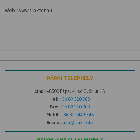
Web: www.traktor.hu
PÁPAI TELEPHELY
Cím:
H-8500 Pápa, Külső Győri út 15.
Tel:
+36 89 310 003
Fax:
+36 89 310 003
Mobil:
+36 30 644 5348
Email:
papa@traktor.hu
NYÍREGYHÁZI TELEPHELY