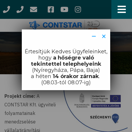
Ugrás
a
tartalomra
−
×
Címlap
Pályázat
Morzsa
Értesítjük Kedves Ügyfeleinket,
Pályázat
hogy
a hőségre való
tekintettel telephelyeink
(Nyíregyháza, Pápa, Baja)
a héten
14 órakor zárnak
.
(08.03-tól 08.07-ig)
Projekt címe:
A
CONTSTAR Kft. ügyviteli
folyamatainak
menedzselése
vállalatirányítási