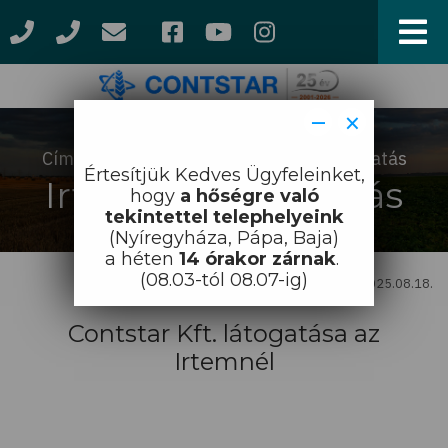
Ugrás
a
tartalomra
−
×
Címlap
Hírek
Irtem gyárlátogatás
Morzsa
Értesítjük Kedves Ügyfeleinket,
Irtem gyárlátogatás
hogy
a hőségre való
tekintettel telephelyeink
(Nyíregyháza, Pápa, Baja)
a héten
14 órakor zárnak
.
(08.03-tól 08.07-ig)
2025.08.18.
Contstar Kft. látogatása az
Irtemnél