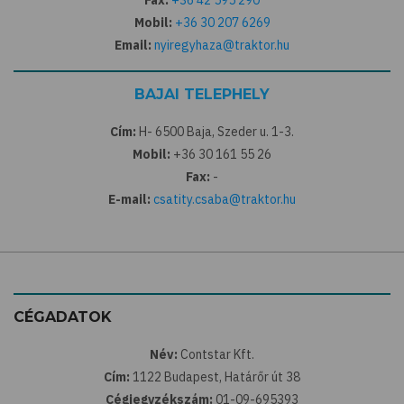
Fax:
+36 42 595 290
Mobil:
+36 30 207 6269
Email:
nyiregyhaza@traktor.hu
BAJAI TELEPHELY
Cím:
H- 6500 Baja, Szeder u. 1-3.
Mobil:
+36 30 161 55 26
Fax:
-
E-mail:
csatity.csaba@traktor.hu
CÉGADATOK
Név:
Contstar Kft.
Cím:
1122 Budapest, Határőr út 38
Cégjegyzékszám:
01-09-695393