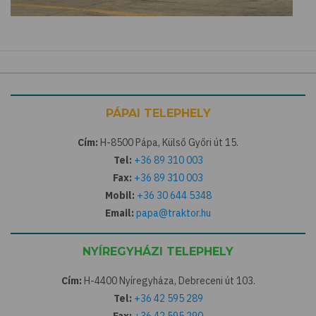
PÁPAI TELEPHELY
Cím:
H-8500 Pápa, Külső Győri út 15.
Tel:
+36 89 310 003
Fax:
+36 89 310 003
Mobil:
+36 30 644 5348
Email:
papa@traktor.hu
NYÍREGYHÁZI TELEPHELY
Cím:
H-4400 Nyíregyháza, Debreceni út 103.
Tel:
+36 42 595 289