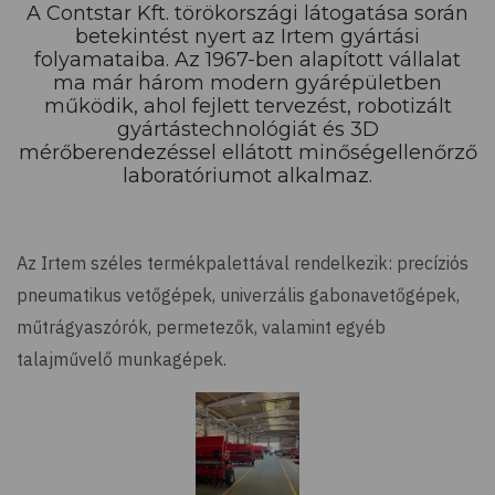
A Contstar Kft. törökországi látogatása során
betekintést nyert az Irtem gyártási
folyamataiba. Az 1967-ben alapított vállalat
ma már három modern gyárépületben
működik, ahol fejlett tervezést, robotizált
gyártástechnológiát és 3D
mérőberendezéssel ellátott minőségellenőrző
laboratóriumot alkalmaz.
Az Irtem széles termékpalettával rendelkezik: precíziós
pneumatikus vetőgépek, univerzális gabonavetőgépek,
műtrágyaszórók, permetezők, valamint egyéb
talajművelő munkagépek.