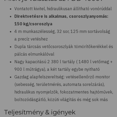
Vontatott kivitel, hidraulikusan állítható vonórúddal
Direktvetésre is alkalmas, csoroszlyanyomás:
150 kg/csoroszlya
4 m munkaszélesség, 32 sor, 125 mm sortávolság
a precíz vetéshez
Dupla tárcsás vetőcsoroszlyák tömörítőkerékkel és
pálcás elmunkálóval
Nagy kapacitású 2 380 l tartály ( 1480 l vetőmag +
900 l műtrágya), a két tartály egybe nyitható
Gazdag alapfelszereltség: vetésellenőrző monitor
(sebesség, területmérés, automata sorelzárás),
hidraulikus nyomjelzők, fokozatmentes hajtóművek,
boltozódásgátló, közúti világítás és még sok más
Teljesítmény & igények