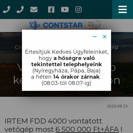
Ugrás
a
tartalomra
−
×
Címlap
Hírek
Vontatott vetőgép
Morzsa
Értesítjük Kedves Ügyfeleinket,
kedvezményes áron
hogy
a hőségre való
Vontatott vetőgép
tekintettel telephelyeink
(Nyíregyháza, Pápa, Baja)
kedvezményes áron
a héten
14 órakor zárnak
.
(08.03-tól 08.07-ig)
2025.08.25.
IRTEM FDD 4000 vontatott
vetőgép most
6 500 000 Ft+ÁFA
!