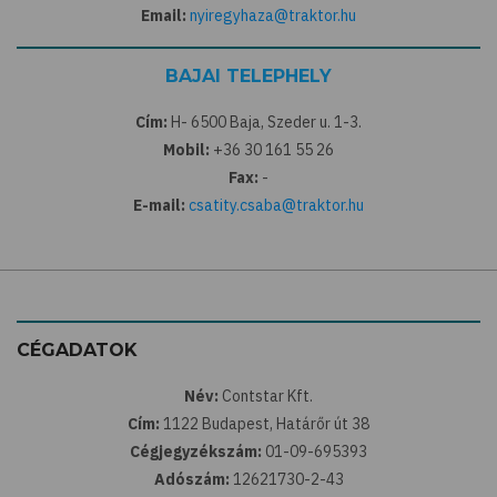
Email:
nyiregyhaza@traktor.hu
BAJAI TELEPHELY
Cím:
H- 6500 Baja, Szeder u. 1-3.
Mobil:
+36 30 161 55 26
Fax:
-
E-mail:
csatity.csaba@traktor.hu
CÉGADATOK
Név:
Contstar Kft.
Cím:
1122 Budapest, Határőr út 38
Cégjegyzékszám:
01-09-695393
Adószám:
12621730-2-43