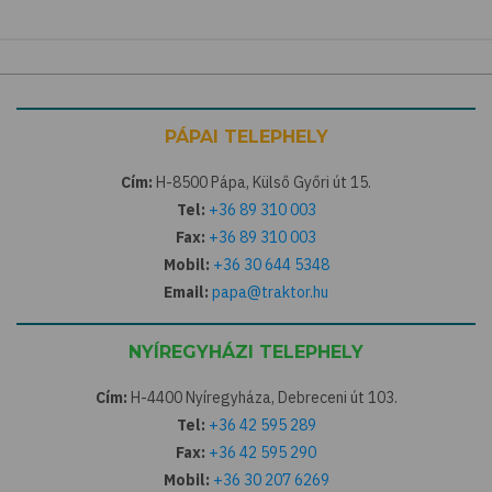
PÁPAI TELEPHELY
Cím:
H-8500 Pápa, Külső Győri út 15.
Tel:
+36 89 310 003
Fax:
+36 89 310 003
Mobil:
+36 30 644 5348
Email:
papa@traktor.hu
NYÍREGYHÁZI TELEPHELY
Cím:
H-4400 Nyíregyháza, Debreceni út 103.
Tel:
+36 42 595 289
Fax:
+36 42 595 290
Mobil:
+36 30 207 6269