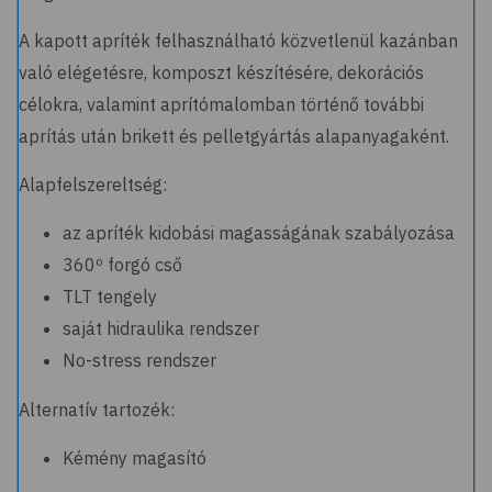
A kapott apríték felhasználható közvetlenül kazánban
való elégetésre, komposzt készítésére, dekorációs
célokra, valamint aprítómalomban történő további
aprítás után brikett és pelletgyártás alapanyagaként.
Alapfelszereltség:
az apríték kidobási magasságának szabályozása
360º forgó cső
TLT tengely
saját hidraulika rendszer
No-stress rendszer
Alternatív tartozék:
Kémény magasító