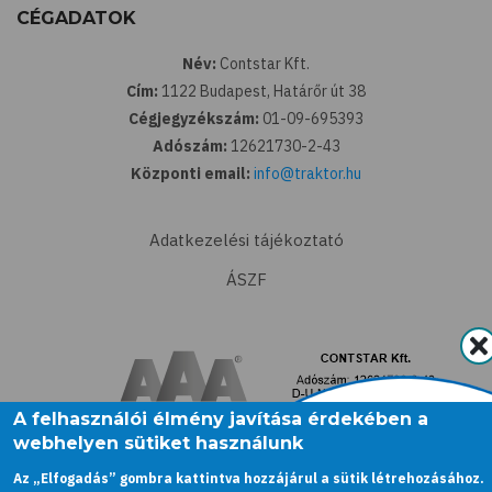
CÉGADATOK
Név:
Contstar Kft.
Cím:
1122 Budapest, Határőr út 38
Cégjegyzékszám:
01-09-695393
Adószám:
12621730-2-43
Központi email:
info@traktor.hu
Adatkezelési tájékoztató
ÁSZF
A felhasználói élmény javítása érdekében a
webhelyen sütiket használunk
Az „Elfogadás” gombra kattintva hozzájárul a sütik létrehozásához.