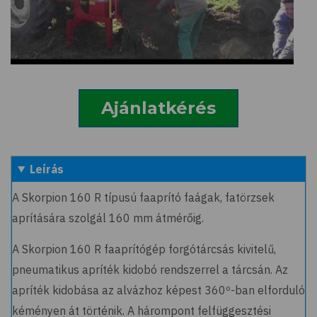
Ajánlatkérés
Leírás
A Skorpion 160 R típusú faaprító faágak, fatörzsek
aprítására szolgál 160 mm átmérőig.
A Skorpion 160 R faaprítógép forgótárcsás kivitelű,
pneumatikus apríték kidobó rendszerrel a tárcsán. Az
apríték kidobása az alvázhoz képest 360º-ban elforduló
kéményen át történik. A hárompont felfüggesztési