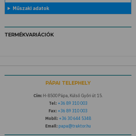
Műszaki adatok
TERMÉKVARIÁCIÓK
PÁPAI TELEPHELY
Cím:
H-8500 Pápa, Külső Győri út 15.
Tel:
+36 89 310 003
Fax:
+36 89 310 003
Mobil:
+36 30 644 5348
Email:
papa@traktor.hu