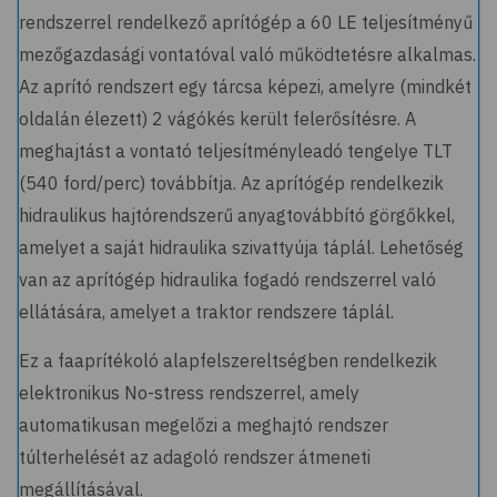
rendszerrel rendelkező aprítógép a 60 LE teljesítményű
mezőgazdasági vontatóval való működtetésre alkalmas.
Az aprító rendszert egy tárcsa képezi, amelyre (mindkét
oldalán élezett) 2 vágókés került felerősítésre. A
meghajtást a vontató teljesítményleadó tengelye TLT
(540 ford/perc) továbbítja. Az aprítógép rendelkezik
hidraulikus hajtórendszerű anyagtovábbító görgőkkel,
amelyet a saját hidraulika szivattyúja táplál. Lehetőség
van az aprítógép hidraulika fogadó rendszerrel való
ellátására, amelyet a traktor rendszere táplál.
Ez a faaprítékoló alapfelszereltségben rendelkezik
elektronikus No-stress rendszerrel, amely
automatikusan megelőzi a meghajtó rendszer
túlterhelését az adagoló rendszer átmeneti
megállításával.