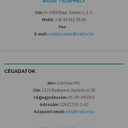
BAJAI TELEPHELY
Cím:
H- 6500 Baja, Szeder u. 1-3.
Mobil:
+36 30 161 55 26
Fax:
-
E-mail:
csatity.csaba@traktor.hu
CÉGADATOK
Név:
Contstar Kft.
Cím:
1122 Budapest, Határőr út 38
Cégjegyzékszám:
01-09-695393
Adószám:
12621730-2-43
Központi email:
info@traktor.hu