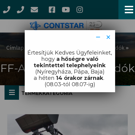
Ugrás
a
tartalomra
−
×
Címlap
Munkagépek
Homlokrakodók
Morzsa
Értesítjük Kedves Ügyfeleinket,
FF-Agro homlokrakodók
hogy
a hőségre való
FF-Agro homlokrakodók
tekintettel telephelyeink
(Nyíregyháza, Pápa, Baja)
a héten
14 órakor zárnak
.
(08.03-tól 08.07-ig)
TERMÉKKATEGÓRIA