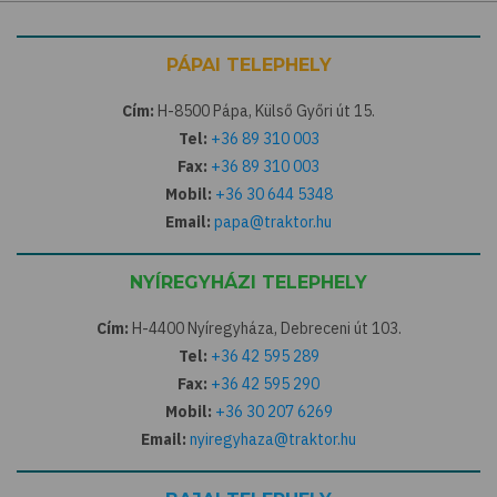
PÁPAI TELEPHELY
Cím:
H-8500 Pápa, Külső Győri út 15.
Tel:
+36 89 310 003
Fax:
+36 89 310 003
Mobil:
+36 30 644 5348
Email:
papa@traktor.hu
NYÍREGYHÁZI TELEPHELY
Cím:
H-4400 Nyíregyháza, Debreceni út 103.
Tel:
+36 42 595 289
Fax:
+36 42 595 290
Mobil:
+36 30 207 6269
Email:
nyiregyhaza@traktor.hu