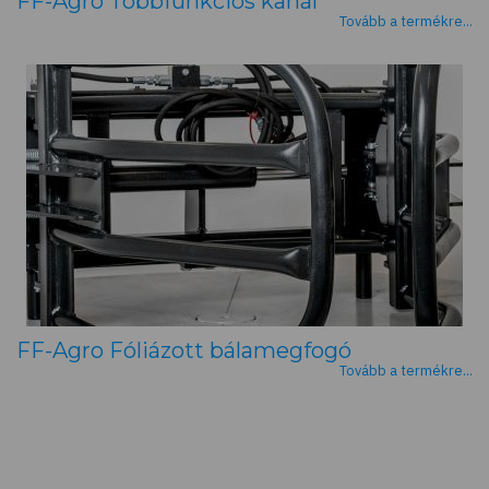
FF-Agro Többfunkciós kanál
Tovább a termékre...
FF-Agro Fóliázott bálamegfogó
Tovább a termékre...