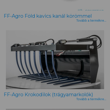
FF-Agro Föld kavics kanál körömmel
Tovább a termékre...
FF-Agro Krokodilok (trágyamarkolók)
Tovább a termékre...