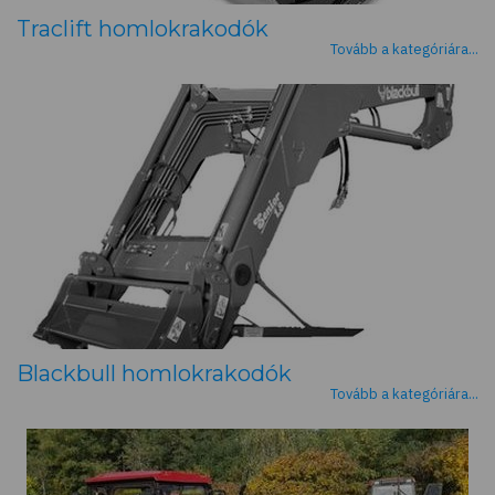
Traclift homlokrakodók
Tovább a kategóriára...
Blackbull homlokrakodók
Tovább a kategóriára...