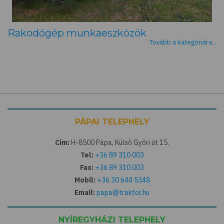
Rakodógép munkaeszközök
Tovább a kategóriára...
PÁPAI TELEPHELY
Cím:
H-8500 Pápa, Külső Győri út 15.
Tel:
+36 89 310 003
Fax:
+36 89 310 003
Mobil:
+36 30 644 5348
Email:
papa@traktor.hu
NYÍREGYHÁZI TELEPHELY