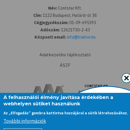
Név:
Contstar Kft.
Cím:
1122 Budapest, Határőr út 38
Cégjegyzékszám:
01-09-695393
Adószám:
12621730-2-43
Központi email:
info@traktor.hu
Adatkezelési tájékoztató
ÁSZF
A felhasználói élmény javítása érdekében a
webhelyen sütiket használunk
Az „Elfogadás” gombra kattintva hozzájárul a sütik létrehozásához.
További információk