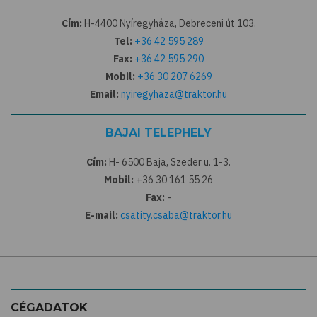
Cím:
H-4400 Nyíregyháza, Debreceni út 103.
Tel:
+36 42 595 289
Fax:
+36 42 595 290
Mobil:
+36 30 207 6269
Email:
nyiregyhaza@traktor.hu
BAJAI TELEPHELY
Cím:
H- 6500 Baja, Szeder u. 1-3.
Mobil:
+36 30 161 55 26
Fax:
-
E-mail:
csatity.csaba@traktor.hu
CÉGADATOK