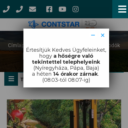
Ugrás
a
tartalomra
−
×
Címlap
Munkagépek
Homlokrakodók
Morzsa
Értesítjük Kedves Ügyfeleinket,
Homlokrakodók
hogy
a hőségre való
tekintettel telephelyeink
(Nyíregyháza, Pápa, Baja)
a héten
14 órakor zárnak
.
TERMÉKKATEGÓRIA
(08.03-tól 08.07-ig)