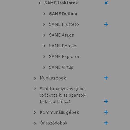
SAME traktorok
SAME Delfino
SAME Frutteto
SAME Argon
SAME Dorado
SAME Explorer
SAME Virtus
Munkagépek
Szállítmányozás gépei
(pótkocsik, szippantók,
bálaszállítók...)
Kommunális gépek
Öntöződobok