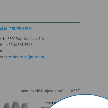
AJAI TELEPHELY
m:
H- 6500 Baja, Szeder u. 1-3.
bil:
+36 30 161 55 26
x:
-
mail:
csatity.csaba@traktor.hu
Adatkezelési tájékoztató
ÁSZF