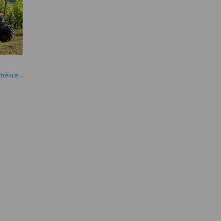
mékre...