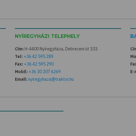
NYÍREGYHÁZI TELEPHELY
B
Cím:
H-4400 Nyíregyháza, Debreceni út 103.
Cí
Tel:
+36 42 595 289
Mo
Fax:
+36 42 595 290
Fa
Mobil:
+36 30 207 6269
E-
Email:
nyiregyhaza@traktor.hu