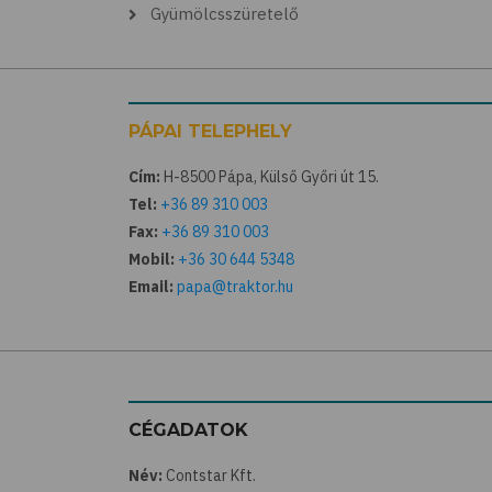
Gyümölcsszüretelő
PÁPAI TELEPHELY
Cím:
H-8500 Pápa, Külső Győri út 15.
Tel:
+36 89 310 003
Fax:
+36 89 310 003
Mobil:
+36 30 644 5348
Email:
papa@traktor.hu
CÉGADATOK
Név:
Contstar Kft.