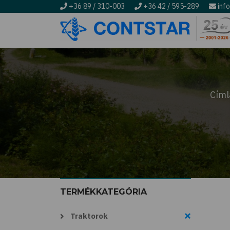
+36 89 / 310-003
+36 42 / 595-289
inf
Ugrás
a
tartalomra
Címl
Morzsa
TERMÉKKATEGÓRIA
Traktorok