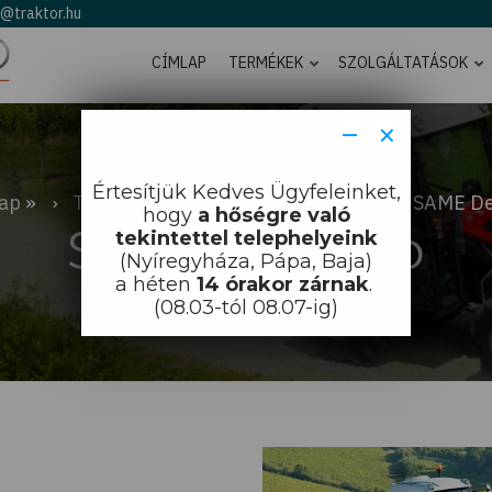
o@traktor.hu
CÍMLAP
TERMÉKEK
SZOLGÁLTATÁSOK
−
×
Értesítjük Kedves Ügyfeleinket,
ap
Traktorok
SAME traktorok
SAME De
hogy
a hőségre való
SAME Delfino
tekintettel telephelyeink
(Nyíregyháza, Pápa, Baja)
a héten
14 órakor zárnak
.
(08.03-tól 08.07-ig)