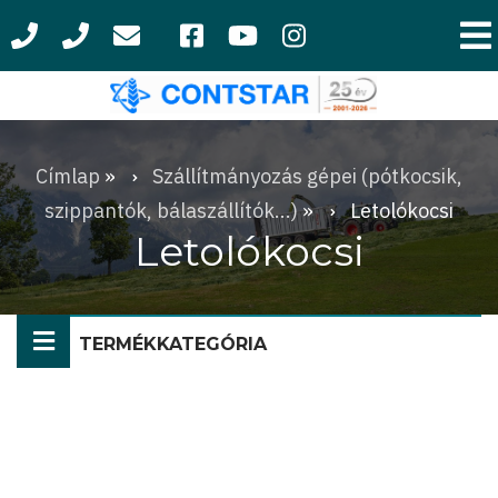
Ugrás
a
tartalomra
Címlap
Szállítmányozás gépei (pótkocsik,
Morzsa
szippantók, bálaszállítók...)
Letolókocsi
Letolókocsi
TERMÉKKATEGÓRIA