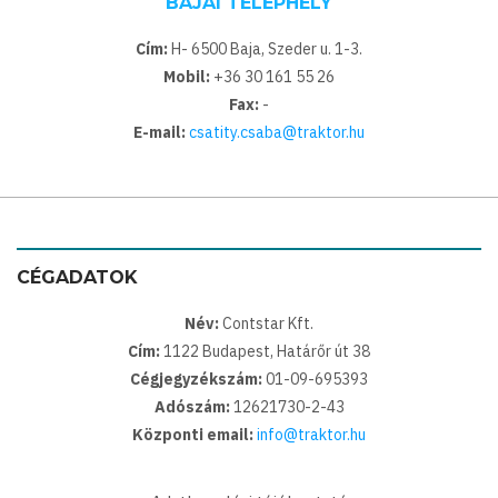
BAJAI TELEPHELY
Cím:
H- 6500 Baja, Szeder u. 1-3.
Mobil:
+36 30 161 55 26
Fax:
-
E-mail:
csatity.csaba@traktor.hu
CÉGADATOK
Név:
Contstar Kft.
Cím:
1122 Budapest, Határőr út 38
Cégjegyzékszám:
01-09-695393
Adószám:
12621730-2-43
Központi email:
info@traktor.hu