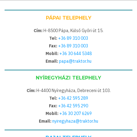
PÁPAI TELEPHELY
Cím:
H-8500 Pápa, Külső Győri út 15.
Tel:
+36 89 310 003
Fax:
+36 89 310 003
Mobil:
+36 30 644 5348
Email:
papa@traktor.hu
NYÍREGYHÁZI TELEPHELY
Cím:
H-4400 Nyíregyháza, Debreceni út 103.
Tel:
+36 42 595 289
Fax:
+36 42 595 290
Mobil:
+36 30 207 6269
Email:
nyiregyhaza@traktor.hu