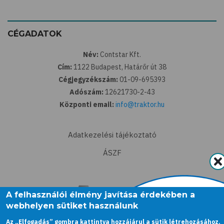
CÉGADATOK
Név:
Contstar Kft.
Cím:
1122 Budapest, Határőr út 38
Cégjegyzékszám:
01-09-695393
Adószám:
12621730-2-43
Központi email:
info@traktor.hu
Adatkezelési tájékoztató
ÁSZF
A felhasználói élmény javítása érdekében a
webhelyen sütiket használunk
Az „Elfogadás” gombra kattintva hozzájárul a sütik létrehozásához.