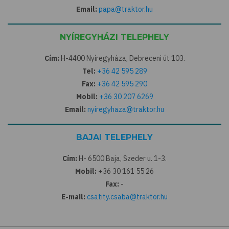
Email:
papa@traktor.hu
NYÍREGYHÁZI TELEPHELY
Cím:
H-4400 Nyíregyháza, Debreceni út 103.
Tel:
+36 42 595 289
Fax:
+36 42 595 290
Mobil:
+36 30 207 6269
Email:
nyiregyhaza@traktor.hu
BAJAI TELEPHELY
Cím:
H- 6500 Baja, Szeder u. 1-3.
Mobil:
+36 30 161 55 26
Fax:
-
E-mail:
csatity.csaba@traktor.hu