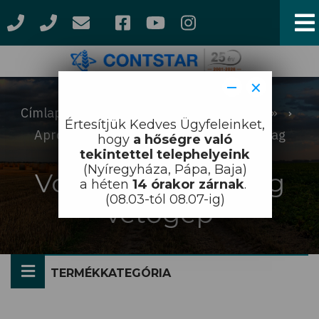
Ugrás
a
tartalomra
−
×
Címlap
Munkagépek
Vetőgépek
Morzsa
Értesítjük Kedves Ügyfeleinket,
Aprómag vetőgép
Vontatott aprómag
hogy
a hőségre való
tekintettel telephelyeink
vetőgép
(Nyíregyháza, Pápa, Baja)
Vontatott aprómag
a héten
14 órakor zárnak
.
(08.03-tól 08.07-ig)
vetőgép
TERMÉKKATEGÓRIA