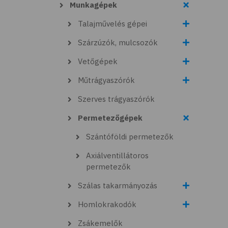
Munkagépek
Talajművelés gépei
Szárzúzók, mulcsozók
Vetőgépek
Műtrágyaszórók
Szerves trágyaszórók
Permetezőgépek
Szántóföldi permetezők
Axiálventillátoros
permetezők
Szálas takarmányozás
Homlokrakodók
Zsákemelők