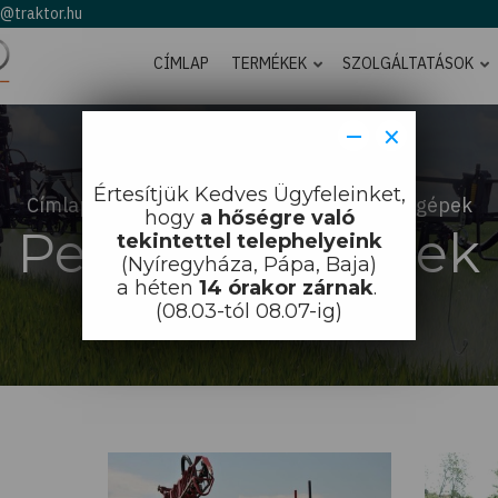
o@traktor.hu
CÍMLAP
TERMÉKEK
SZOLGÁLTATÁSOK
−
×
Értesítjük Kedves Ügyfeleinket,
Címlap
Munkagépek
Permetezőgépek
hogy
a hőségre való
Permetezőgépek
tekintettel telephelyeink
(Nyíregyháza, Pápa, Baja)
a héten
14 órakor zárnak
.
(08.03-tól 08.07-ig)