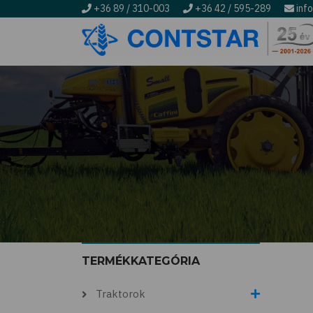
+36 89 / 310-003
+36 42 / 595-289
inf
Ugrás
a
tartalomra
Morzsa
TERMÉKKATEGÓRIA
Traktorok