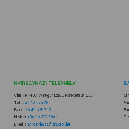
NYÍREGYHÁZI TELEPHELY
B
Cím:
H-4400 Nyíregyháza, Debreceni út 103.
Cí
Tel:
+36 42 595 289
Mo
Fax:
+36 42 595 290
Fa
Mobil:
+36 30 207 6269
E-
Email:
nyiregyhaza@traktor.hu