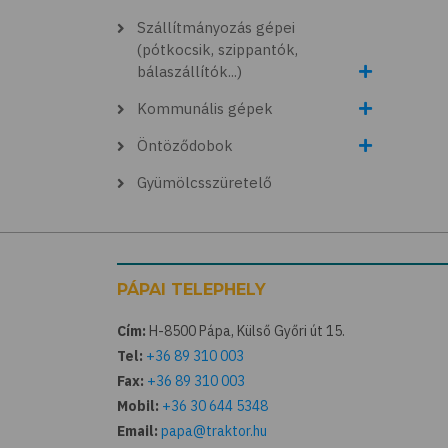
Szállítmányozás gépei
(pótkocsik, szippantók,
bálaszállítók...)
Kommunális gépek
Öntöződobok
Gyümölcsszüretelő
PÁPAI TELEPHELY
Cím:
H-8500 Pápa, Külső Győri út 15.
Tel:
+36 89 310 003
Fax:
+36 89 310 003
Mobil:
+36 30 644 5348
Email:
papa@traktor.hu