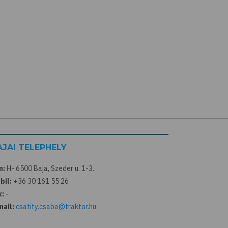
AJAI TELEPHELY
m:
H- 6500 Baja, Szeder u. 1-3.
bil:
+36 30 161 55 26
x:
-
mail:
csatity.csaba@traktor.hu