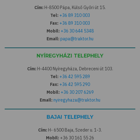
Cím:
H-8500 Pápa, Külső Győri út 15.
Tel:
+36 89 310 003
Fax:
+36 89 310 003
Mobil:
+36 30 644 5348
Email:
papa@traktor.hu
NYÍREGYHÁZI TELEPHELY
Cím:
H-4400 Nyíregyháza, Debreceni út 103.
Tel:
+36 42 595 289
Fax:
+36 42 595 290
Mobil:
+36 30 207 6269
Email:
nyiregyhaza@traktor.hu
BAJAI TELEPHELY
Cím:
H- 6500 Baja, Szeder u. 1-3.
Mobil:
+36 30 161 55 26