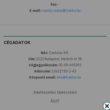
Fax:
-
E-mail:
csatity.csaba@traktor.hu
CÉGADATOK
Név:
Contstar Kft.
Cím:
1122 Budapest, Határőr út 38
Cégjegyzékszám:
01-09-695393
Adószám:
12621730-2-43
Központi email:
info@traktor.hu
Adatkezelési tájékoztató
ÁSZF