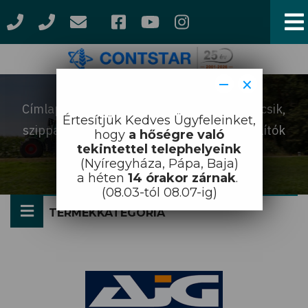
Ugrás
a
tartalomra
−
×
Címlap
Szállítmányozás gépei (pótkocsik,
Morzsa
Értesítjük Kedves Ügyfeleinket,
szippantók, bálaszállítók...)
Bálaszállítók
hogy
a hőségre való
Bálaszállítók
tekintettel telephelyeink
(Nyíregyháza, Pápa, Baja)
a héten
14 órakor zárnak
.
(08.03-tól 08.07-ig)
TERMÉKKATEGÓRIA