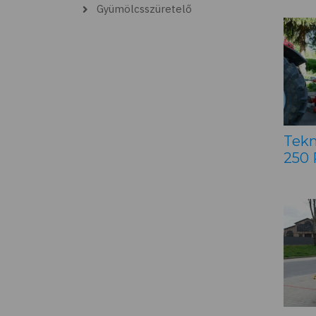
Gyümölcsszüretelő
Tekn
250 