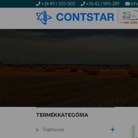
+36 89 / 310-003
+36 42 / 595-289
inf
Ugrás
a
tartalomra
Morzsa
TERMÉKKATEGÓRIA
Traktorok