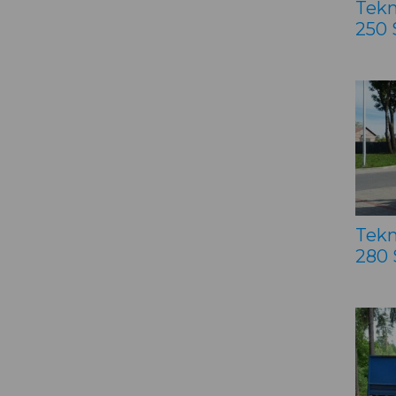
Tekn
250
Tekn
280