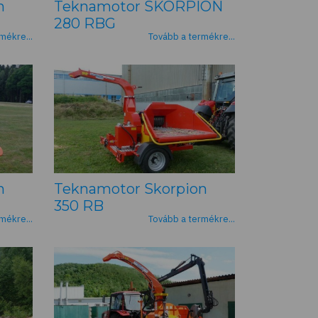
n
Teknamotor SKORPION
280 RBG
mékre...
Tovább a termékre...
n
Teknamotor Skorpion
350 RB
mékre...
Tovább a termékre...