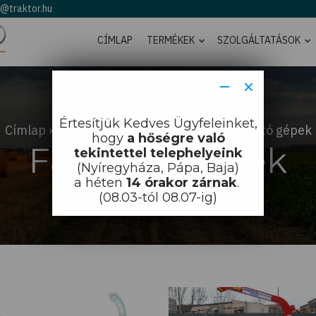
o@traktor.hu
CÍMLAP
TERMÉKEK
SZOLGÁLTATÁSOK
−
×
Értesítjük Kedves Ügyfeleinket,
Címlap
Kommunális gépek
Faaprító gépek
hogy
a hőségre való
Faaprító gépek
tekintettel telephelyeink
(Nyíregyháza, Pápa, Baja)
a héten
14 órakor zárnak
.
(08.03-tól 08.07-ig)