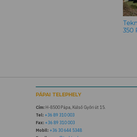
Tekn
350
PÁPAI TELEPHELY
Cím:
H-8500 Pápa, Külső Győri út 15.
Tel:
+36 89 310 003
Fax:
+36 89 310 003
Mobil:
+36 30 644 5348