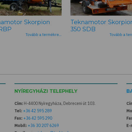
amotor Skorpion
Teknamotor Skorpio
 RBP
350 SDB
Tovább a termékre...
Tovább a ter
NYÍREGYHÁZI TELEPHELY
B
Cím:
H-4400 Nyíregyháza, Debreceni út 103.
Cí
Tel:
+36 42 595 289
Mo
Fax:
+36 42 595 290
Fa
Mobil:
+36 30 207 6269
E-