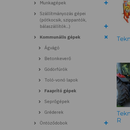
Munkagépek
Szállítmányozás gépei
(pótkocsik, szippantók,
bálaszállítók...)
Kommunális gépek
Tek
Ágvágó
Betonkeverő
Gödörfúrók
Toló-vonó lapok
Faaprító gépek
Seprőgépek
Gréderek
Tekn
R
Öntöződobok