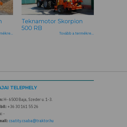
n
Teknamotor Skorpion
500 RB
mékre...
Tovább a termékre...
AJAI TELEPHELY
m:
H- 6500 Baja, Szeder u. 1-3.
bil:
+36 30 161 55 26
x:
-
mail:
csatity.csaba@traktor.hu