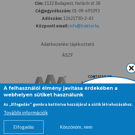
Cím:
1122 Budapest, Határőr út 38
Cégjegyzékszám:
01-09-695393
Adószám:
12621730-2-43
Központi email:
info@traktor.hu
Adatkezelési tájékoztató
ÁSZF
A felhasználói élmény javítása érdekében a
webhelyen sütiket használunk
Az „Elfogadás” gombra kattintva hozzájárul a sütik létrehozásához.
További információk
Elfogadás
Köszönöm, nem