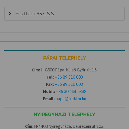
Frutteto 95 GS S
PÁPAI TELEPHELY
Cím:
H-8500 Pápa, Külső Győri út 15.
Tel:
+36 89 310 003
Fax:
+36 89 310 003
Mobil:
+36 30 644 5348
Email:
papa@traktor.hu
NYÍREGYHÁZI TELEPHELY
Cím:
H-4400 Nyíregyháza, Debreceni út 103.