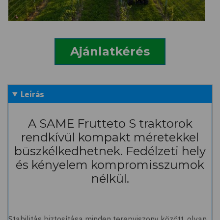
Ajánlatkérés
Leírás
A SAME Frutteto S traktorok
rendkívül kompakt méretekkel
büszkélkedhetnek. Fedélzeti hely
és kényelem kompromisszumok
nélkül.
Stabilitás biztosítása minden terepviszony között, olyan