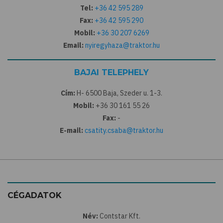
Tel:
+36 42 595 289
Fax:
+36 42 595 290
Mobil:
+36 30 207 6269
Email:
nyiregyhaza@traktor.hu
BAJAI TELEPHELY
Cím:
H- 6500 Baja, Szeder u. 1-3.
Mobil:
+36 30 161 55 26
Fax:
-
E-mail:
csatity.csaba@traktor.hu
CÉGADATOK
Név:
Contstar Kft.