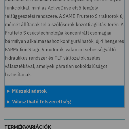
funkciókkal, mint az ActiveDrive első tengely
felfüggesztési rendszere. A SAME Frutteto S traktorok új
mércét állítanak fel a szőlősorok közötti agilitás terén. A
Frutteto S csúcstechnológia koncentrált csomagjai
bármilyen alkalmazáshoz konfigurálhatók, új 4 hengeres
FARMotion Stage V motorok, valamint sebességváltó,
hidraulikus rendszer és TLT változatok széles
választékával, amelyek páratlan sokoldalúságot
biztosítanak.
Műszaki adatok
Választható felszereltség
TERMÉKVARIÁCIÓK