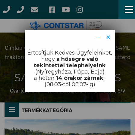
Ugrás
a
tartalomra
−
×
Címlap
Termékek
Traktorok
SAME
Morzsa
Értesítjük Kedves Ügyfeleinket,
traktorok
SAME Frutteto
SAME Frutteto
hogy
a hőségre való
tekintettel telephelyeink
S/V
Frutteto S GS
(Nyíregyháza, Pápa, Baja)
SAME Frutteto S GS
a héten
14 órakor zárnak
.
(08.03-tól 08.07-ig)
Gyártó:
SAME
-
Termékkategória:
SAME Frutteto S/V
TERMÉKKATEGÓRIA