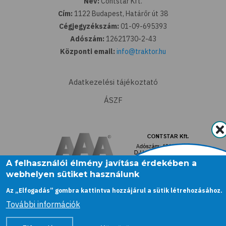
Név:
Contstar Kft.
Cím:
1122 Budapest, Határőr út 38
Cégjegyzékszám:
01-09-695393
Adószám:
12621730-2-43
Központi email:
info@traktor.hu
Adatkezelési tájékoztató
ÁSZF
A felhasználói élmény javítása érdekében a
webhelyen sütiket használunk
Az „Elfogadás” gombra kattintva hozzájárul a sütik létrehozásához.
További információk