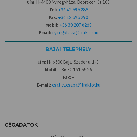
Cím:
H-4400 Nyíregyháza, Debreceni út 103.
Tel:
+36 42 595 289
Fax:
+36 42 595 290
Mobil:
+36 30 207 6269
Email:
nyiregyhaza@traktor.hu
BAJAI TELEPHELY
Cím:
H- 6500 Baja, Szeder u. 1-3.
Mobil:
+36 30 161 55 26
Fax:
-
E-mail:
csatity.csaba@traktor.hu
CÉGADATOK