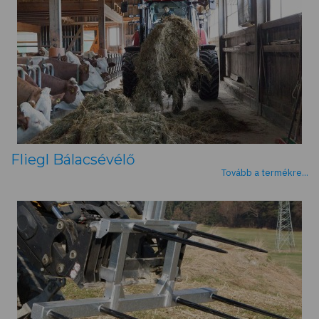
Fliegl Bálacsévélő
Tovább a termékre...