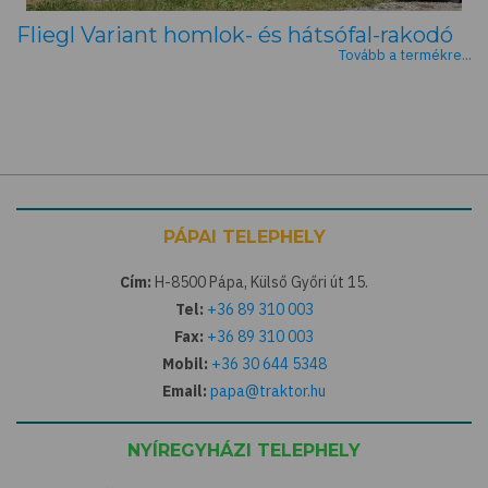
Fliegl Variant homlok- és hátsófal-rakodó
Tovább a termékre...
PÁPAI TELEPHELY
Cím:
H-8500 Pápa, Külső Győri út 15.
Tel:
+36 89 310 003
Fax:
+36 89 310 003
Mobil:
+36 30 644 5348
Email:
papa@traktor.hu
NYÍREGYHÁZI TELEPHELY