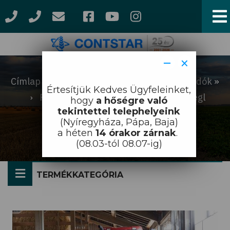
Ugrás
a
tartalomra
−
×
Címlap
Munkagépek
Homlokrakodók
Morzsa
Értesítjük Kedves Ügyfeleinket,
Rakodógép munkaeszközök
Fliegl
hogy
a hőségre való
tekintettel telephelyeink
eszközök
(Nyíregyháza, Pápa, Baja)
Fliegl eszközök
a héten
14 órakor zárnak
.
(08.03-tól 08.07-ig)
TERMÉKKATEGÓRIA