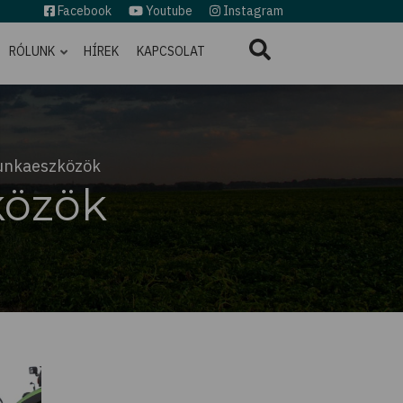
Facebook
Youtube
Instagram
RÓLUNK
HÍREK
KAPCSOLAT
unkaeszközök
özök