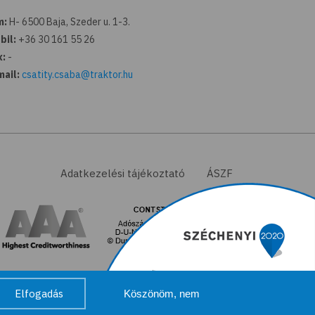
m:
H- 6500 Baja, Szeder u. 1-3.
bil:
+36 30 161 55 26
x:
-
mail:
csatity.csaba@traktor.hu
Adatkezelési tájékoztató
ÁSZF
Elfogadás
Köszönöm, nem