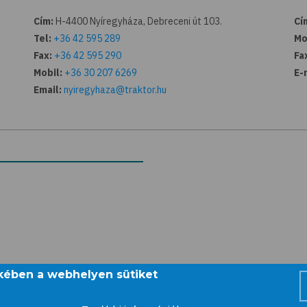
Cím:
H-4400 Nyíregyháza, Debreceni út 103.
Cí
Tel:
+36 42 595 289
Mo
Fax:
+36 42 595 290
Fa
Mobil:
+36 30 207 6269
E-
Email:
nyiregyhaza@traktor.hu
ekében a webhelyen sütiket