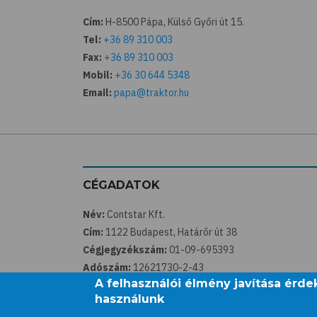
Cím:
H-8500 Pápa, Külső Győri út 15.
Tel:
+36 89 310 003
Fax:
+36 89 310 003
Mobil:
+36 30 644 5348
Email:
papa@traktor.hu
CÉGADATOK
Név:
Contstar Kft.
Cím:
1122 Budapest, Határőr út 38
Cégjegyzékszám:
01-09-695393
Adószám:
12621730-2-43
A felhasználói élmény javítása érd
Központi email:
info@traktor.hu
használunk