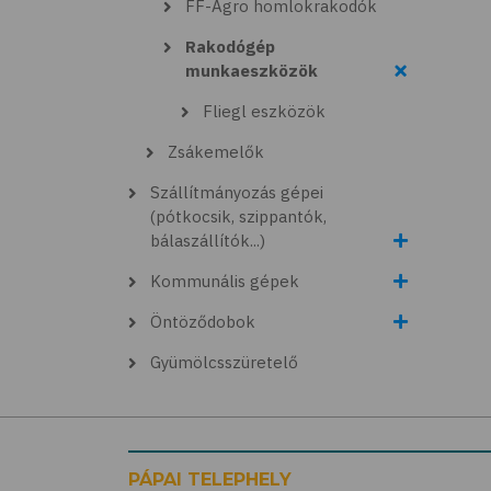
FF-Agro homlokrakodók
Rakodógép
munkaeszközök
Fliegl eszközök
Zsákemelők
Szállítmányozás gépei
(pótkocsik, szippantók,
bálaszállítók...)
Kommunális gépek
Öntöződobok
Gyümölcsszüretelő
PÁPAI TELEPHELY