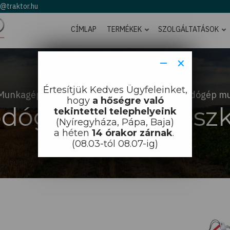
o@traktor.hu
CÍMLAP
TERMÉKEK
SZOLGÁLTATÁSOK
−
×
Értesítjük Kedves Ügyfeleinket,
Munkagépek
Homlokrakodók
Rakodógép m
hogy
a hőségre való
odógép munkaeszk
tekintettel telephelyeink
(Nyíregyháza, Pápa, Baja)
a héten
14 órakor zárnak
.
(08.03-tól 08.07-ig)