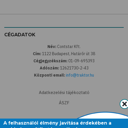
CÉGADATOK
Név:
Contstar Kft.
Cím:
1122 Budapest, Határőr út 38
Cégjegyzékszám:
01-09-695393
Adószám:
12621730-2-43
Központi email:
info@traktor.hu
Adatkezelési tájékoztató
ÁSZF
A felhasználói élmény javítása érdekében a