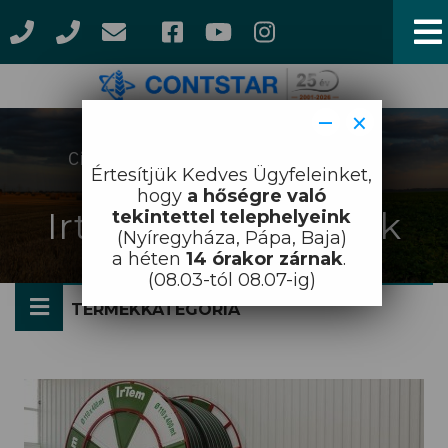
Ugrás
a
tartalomra
−
×
Címlap
Öntöződobok
Irtem
Morzsa
Értesítjük Kedves Ügyfeleinket,
öntöződobok
hogy
a hőségre való
Irtem öntöződobok
tekintettel telephelyeink
(Nyíregyháza, Pápa, Baja)
a héten
14 órakor zárnak
.
(08.03-tól 08.07-ig)
TERMÉKKATEGÓRIA