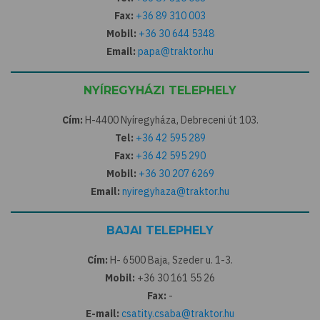
Fax:
+36 89 310 003
Mobil:
+36 30 644 5348
Email:
papa@traktor.hu
NYÍREGYHÁZI TELEPHELY
Cím:
H-4400 Nyíregyháza, Debreceni út 103.
Tel:
+36 42 595 289
Fax:
+36 42 595 290
Mobil:
+36 30 207 6269
Email:
nyiregyhaza@traktor.hu
BAJAI TELEPHELY
Cím:
H- 6500 Baja, Szeder u. 1-3.
Mobil:
+36 30 161 55 26
Fax:
-
E-mail:
csatity.csaba@traktor.hu