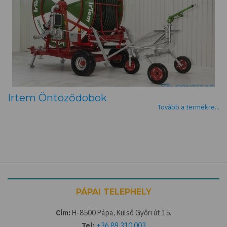
Irtem Öntöződobok
Tovább a termékre...
PÁPAI TELEPHELY
Cím:
H-8500 Pápa, Külső Győri út 15.
Tel:
+36 89 310 003