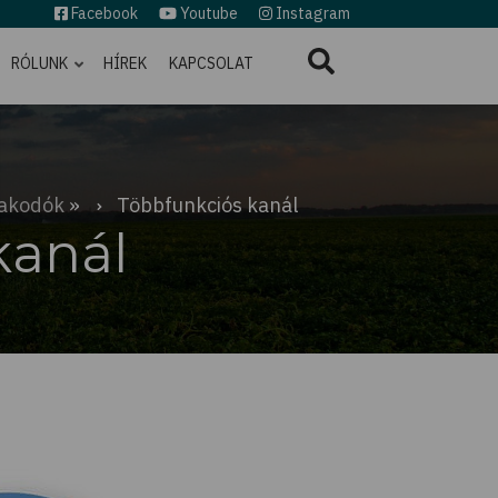
Facebook
Youtube
Instagram
RÓLUNK
HÍREK
KAPCSOLAT
akodók
Többfunkciós kanál
kanál