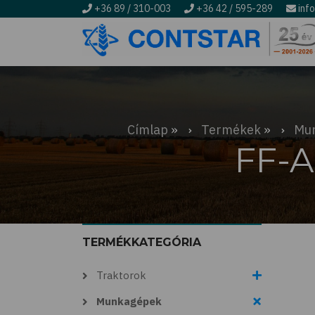
+36 89 / 310-003
+36 42 / 595-289
inf
Ugrás
a
tartalomra
Címlap
Termékek
Mu
Morzsa
FF-A
TERMÉKKATEGÓRIA
Traktorok
Munkagépek