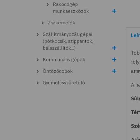
Rakodógép
munkaeszközök
Zsákemelők
Szállítmányozás gépei
Leí
(pótkocsik, szippantók,
(akt
bálaszállítók...)
Töb
fül)
Kommunális gépek
fol
ami
Öntöződobok
Gyümölcsszüretelő
A h
Súl
Tér
Szé
Ajá