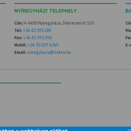
NYÍREGYHÁZI TELEPHELY
B
Cím:
H-4400 Nyíregyháza, Debreceni út 103.
Cí
Tel:
+36 42 595 289
Mo
Fax:
+36 42 595 290
Fa
Mobil:
+36 30 207 6269
E-
Email:
nyiregyhaza@traktor.hu