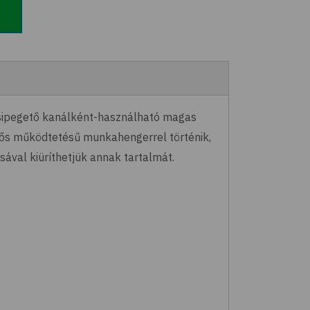
 csipegető kanálként-használható magas
tős működtetésű munkahengerrel történik,
ával kiüríthetjük annak tartalmát.