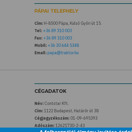
PÁPAI TELEPHELY
Cím:
H-8500 Pápa, Külső Győri út 15.
Tel:
+36 89 310 003
Fax:
+36 89 310 003
Mobil:
+36 30 644 5348
Email:
papa@traktor.hu
CÉGADATOK
Név:
Contstar Kft.
Cím:
1122 Budapest, Határőr út 38
Cégjegyzékszám:
01-09-695393
Adószám:
12621730-2-43