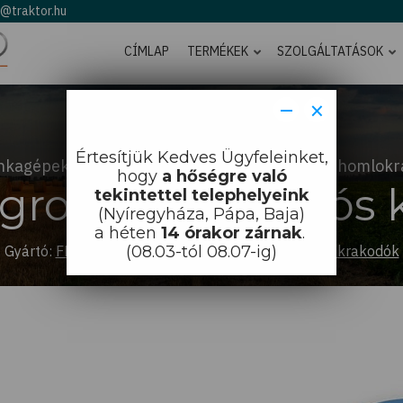
o@traktor.hu
CÍMLAP
TERMÉKEK
SZOLGÁLTATÁSOK
−
×
Értesítjük Kedves Ügyfeleinket,
nkagépek
Homlokrakodók
FF-Agro homlokr
hogy
a hőségre való
gro Többfunkciós 
tekintettel telephelyeink
(Nyíregyháza, Pápa, Baja)
a héten
14 órakor zárnak
.
Gyártó:
FF-Agro
-
Termékkategória:
(08.03-tól 08.07-ig)
FF-Agro homlokrakodók