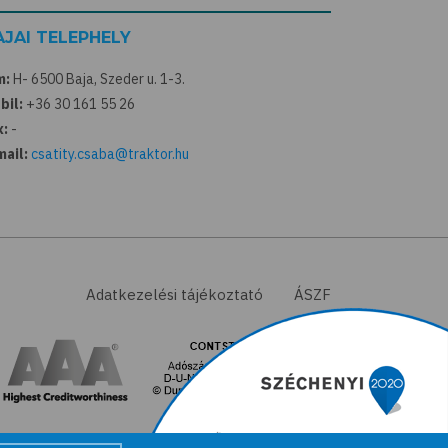
AJAI TELEPHELY
m:
H- 6500 Baja, Szeder u. 1-3.
bil:
+36 30 161 55 26
x:
-
mail:
csatity.csaba@traktor.hu
Adatkezelési tájékoztató
ÁSZF