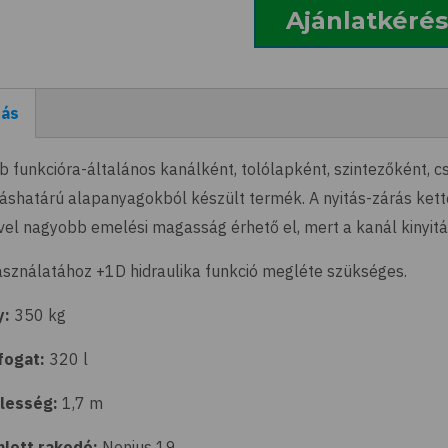
Ajánlatkérés
rás
ív
b funkcióra-általános kanálként, tolólapként, szintezőként,
yáshatárú alapanyagokból készült termék. A nyitás-zárás ket
vel nagyobb emelési magasság érhető el, mert a kanál kinyitás
asználatához +1D hidraulika funkció megléte szükséges.
y:
350 kg
fogat:
320 l
lesség:
1,7 m
nlott rakodó:
Nonius 19