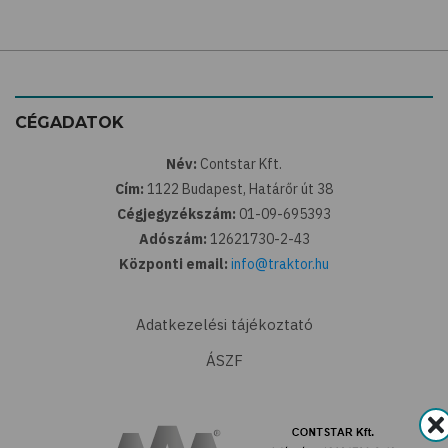
CÉGADATOK
Név:
Contstar Kft.
Cím:
1122 Budapest, Határőr út 38
Cégjegyzékszám:
01-09-695393
Adószám:
12621730-2-43
Központi email:
info@traktor.hu
Adatkezelési tájékoztató
ÁSZF