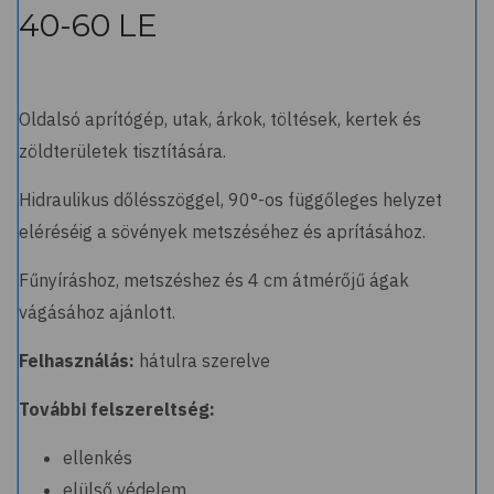
40-60 LE
Oldalsó aprítógép, utak, árkok, töltések, kertek és
zöldterületek tisztítására.
Hidraulikus dőlésszöggel, 90
°
-os függőleges helyzet
eléréséig a sövények metszéséhez és aprításához.
Fűnyíráshoz, metszéshez és 4 cm átmérőjű ágak
vágásához ajánlott.
Felhasználás:
hátulra szerelve
További felszereltség:
ellenkés
elülső védelem