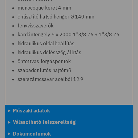
monocoque keret 4 mm
öntisztító hátsó henger Ø 140 mm
fényvisszaverők
kardántengely 5 x 2000 1"3/8 Z6 + 1"3/8 Z6
hidraulikus oldalbeállítás
hidraulikus dőlésszög állítás
öntöttvas forgáspontok
szabadonfutós hajtómű
szerszámcsavar acélból 12.9
Műszaki adatok
Választható felszereltség
Dokumentumok