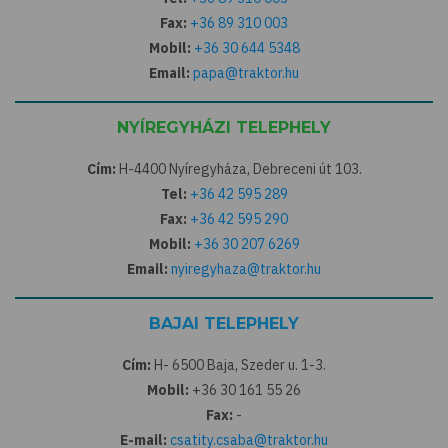
Fax:
+36 89 310 003
Mobil:
+36 30 644 5348
Email:
papa@traktor.hu
NYÍREGYHÁZI TELEPHELY
Cím:
H-4400 Nyíregyháza, Debreceni út 103.
Tel:
+36 42 595 289
Fax:
+36 42 595 290
Mobil:
+36 30 207 6269
Email:
nyiregyhaza@traktor.hu
BAJAI TELEPHELY
Cím:
H- 6500 Baja, Szeder u. 1-3.
Mobil:
+36 30 161 55 26
Fax:
-
E-mail:
csatity.csaba@traktor.hu