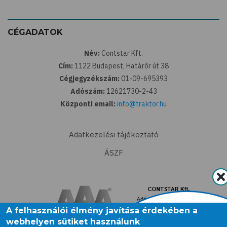
CÉGADATOK
Név:
Contstar Kft.
Cím:
1122 Budapest, Határőr út 38
Cégjegyzékszám:
01-09-695393
Adószám:
12621730-2-43
Központi email:
info@traktor.hu
Adatkezelési tájékoztató
ÁSZF
A felhasználói élmény javítása érdekében a
webhelyen sütiket használunk