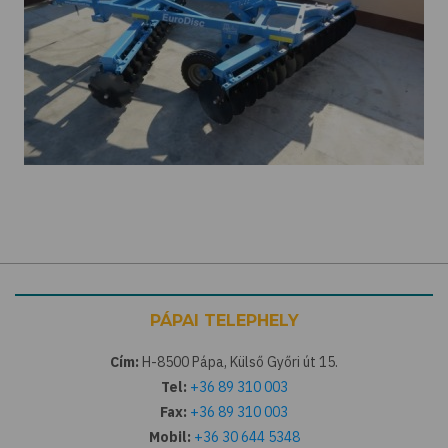
PÁPAI TELEPHELY
Cím:
H-8500 Pápa, Külső Győri út 15.
Tel:
+36 89 310 003
Fax:
+36 89 310 003
Mobil:
+36 30 644 5348