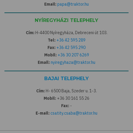
Email:
papa@traktor.hu
NYÍREGYHÁZI TELEPHELY
Cím:
H-4400 Nyíregyháza, Debreceni út 103.
Tel:
+36 42 595 289
Fax:
+36 42 595 290
Mobil:
+36 30 207 6269
Email:
nyiregyhaza@traktor.hu
BAJAI TELEPHELY
Cím:
H- 6500 Baja, Szeder u. 1-3.
Mobil:
+36 30 161 55 26
Fax:
-
E-mail:
csatity.csaba@traktor.hu