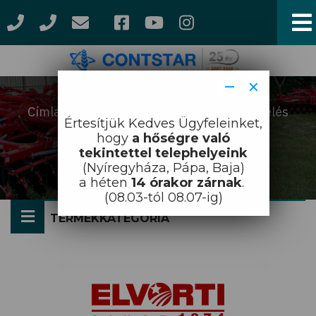
Ugrás
a
tartalomra
−
×
Címlap
Munkagépek
Talajművelés
Morzsa
Értesítjük Kedves Ügyfeleinket,
gépei
Tárcsák
hogy
a hőségre való
Tárcsák
tekintettel telephelyeink
(Nyíregyháza, Pápa, Baja)
a héten
14 órakor zárnak
.
(08.03-tól 08.07-ig)
TERMÉKKATEGÓRIA