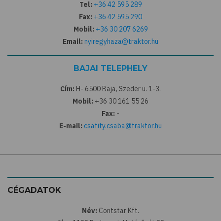
Tel:
+36 42 595 289
Fax:
+36 42 595 290
Mobil:
+36 30 207 6269
Email:
nyiregyhaza@traktor.hu
BAJAI TELEPHELY
Cím:
H- 6500 Baja, Szeder u. 1-3.
Mobil:
+36 30 161 55 26
Fax:
-
E-mail:
csatity.csaba@traktor.hu
CÉGADATOK
Név:
Contstar Kft.