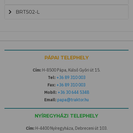
BRT502-L
PÁPAI TELEPHELY
Cím:
H-8500 Pápa, Külső Győri út 15.
Tel:
+36 89 310 003
Fax:
+36 89 310 003
Mobil:
+36 30 644 5348
Email:
papa@traktor.hu
NYÍREGYHÁZI TELEPHELY
Cím:
H-4400 Nyíregyháza, Debreceni út 103.