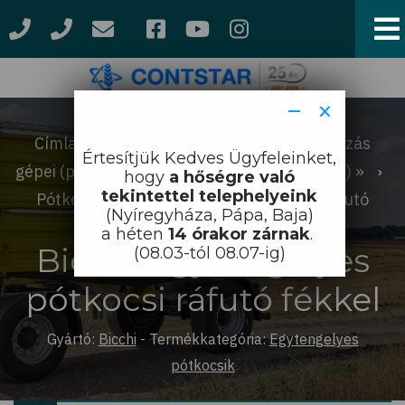
Ugrás
a
tartalomra
−
×
Címlap
Termékek
Szállítmányozás
Morzsa
Értesítjük Kedves Ügyfeleinket,
gépei (pótkocsik, szippantók, bálaszállítók...)
hogy
a hőségre való
tekintettel telephelyeink
Pótkocsik
Egytengelyes pótkocsi ráfutó
(Nyíregyháza, Pápa, Baja)
fékkel
a héten
14 órakor zárnak
.
Bicchi Egytengelyes
(08.03-tól 08.07-ig)
pótkocsi ráfutó fékkel
Gyártó:
Bicchi
-
Termékkategória:
Egytengelyes
pótkocsik