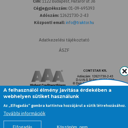
Cím:
1122 Budapest, Határőr út 38
Cégjegyzékszám:
01-09-695393
Adószám:
12621730-2-43
Központi email:
info@traktor.hu
Adatkezelési tájékoztató
ÁSZF
A felhasználói élmény javítása érdekében a
webhelyen sütiket használunk
Az „Elfogadás” gombra kattintva hozzájárul a sütik létrehozásához.
További információk
Elfogadás
Köszönöm, nem