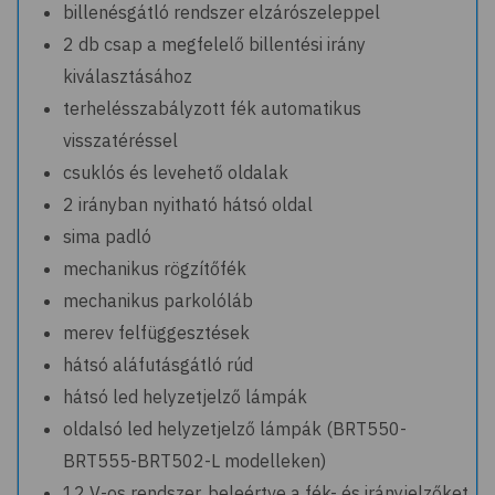
billenésgátló rendszer elzárószeleppel
2 db csap a megfelelő billentési irány
kiválasztásához
terhelésszabályzott fék automatikus
visszatéréssel
csuklós és levehető oldalak
2 irányban nyitható hátsó oldal
sima padló
mechanikus rögzítőfék
mechanikus parkolóláb
merev felfüggesztések
hátsó aláfutásgátló rúd
hátsó led helyzetjelző lámpák
oldalsó led helyzetjelző lámpák (BRT550-
BRT555-BRT502-L modelleken)
12 V-os rendszer, beleértve a fék- és irányjelzőket