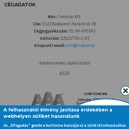
CÉGADATOK
Név:
Contstar Kft.
Cím:
1122 Budapest, Határőr út 38
Cégjegyzékszám:
01-09-695393
Adószám:
12621730-2-43
Központi email:
info@traktor.hu
Adatkezelési tájékoztató
ÁSZF
A felhasználói élmény javítása érdekében a
webhelyen sütiket használunk
Az „Elfogadás” gombra kattintva hozzájárul a sütik létrehozásához.