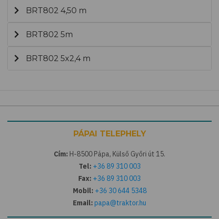
BRT802 4,50 m
BRT802 5m
BRT802 5x2,4 m
PÁPAI TELEPHELY
Cím:
H-8500 Pápa, Külső Győri út 15.
Tel:
+36 89 310 003
Fax:
+36 89 310 003
Mobil:
+36 30 644 5348
Email:
papa@traktor.hu