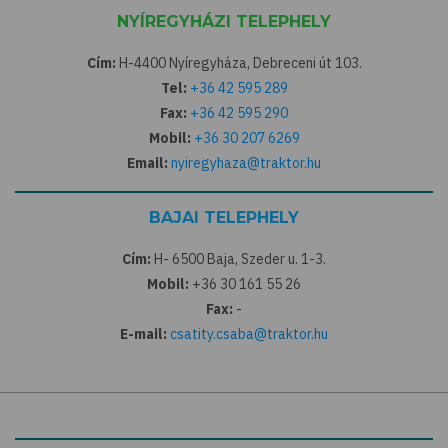
NYÍREGYHÁZI TELEPHELY
Cím:
H-4400 Nyíregyháza, Debreceni út 103.
Tel:
+36 42 595 289
Fax:
+36 42 595 290
Mobil:
+36 30 207 6269
Email:
nyiregyhaza@traktor.hu
BAJAI TELEPHELY
Cím:
H- 6500 Baja, Szeder u. 1-3.
Mobil:
+36 30 161 55 26
Fax:
-
E-mail:
csatity.csaba@traktor.hu