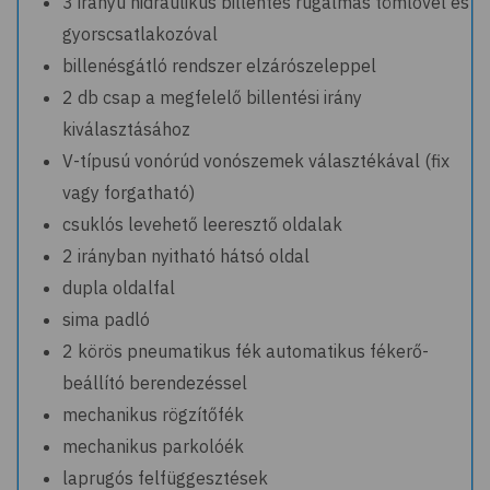
3 irányú hidraulikus billentés rugalmas tömlővel és
gyorscsatlakozóval
billenésgátló rendszer elzárószeleppel
2 db csap a megfelelő billentési irány
kiválasztásához
V-típusú vonórúd vonószemek választékával (fix
vagy forgatható)
csuklós levehető leeresztő oldalak
2 irányban nyitható hátsó oldal
dupla oldalfal
sima padló
2 körös pneumatikus fék automatikus fékerő-
beállító berendezéssel
mechanikus rögzítőfék
mechanikus parkolóék
laprugós felfüggesztések