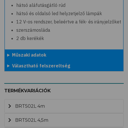
hátsó aláfutásgátló rúd
hátsó és oldalsó led helyzetjelző lámpák
12 V-os rendszer, beleértve a fék- és irányjelzőket
szerszámosláda
2 db kerékék
Műszaki adatok
Választható felszereltség
TERMÉKVARIÁCIÓK
BRT502L 4m
BRT502L 4,5m