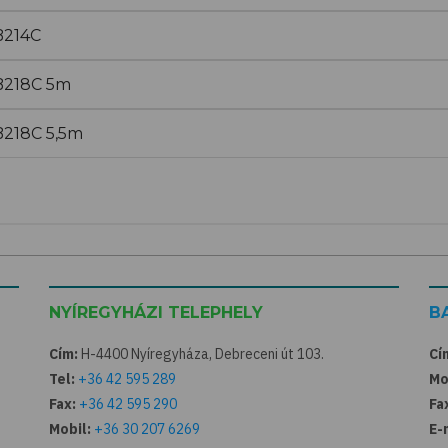
214C
218C 5m
218C 5,5m
NYÍREGYHÁZI TELEPHELY
B
Cím:
H-4400 Nyíregyháza, Debreceni út 103.
Cí
Tel:
+36 42 595 289
Mo
Fax:
+36 42 595 290
Fa
Mobil:
+36 30 207 6269
E-