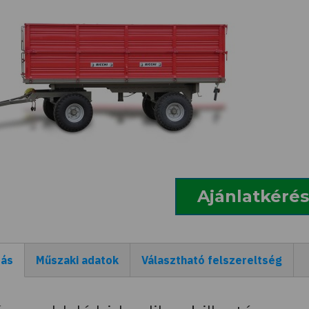
Ajánlatkérés
rás
Műszaki adatok
Választható felszereltség
ív