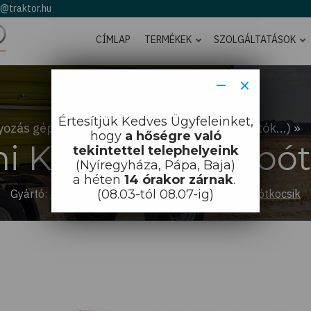
o@traktor.hu
CÍMLAP
TERMÉKEK
SZOLGÁLTATÁSOK
−
×
Értesítjük Kedves Ügyfeleinket,
ozás gépei (pótkocsik, szippantók, bálaszállítók...)
hogy
a hőségre való
hi Kéttengelyes pót
tekintettel telephelyeink
(Nyíregyháza, Pápa, Baja)
a héten
14 órakor zárnak
.
Gyártó:
Bicchi
-
Termékkategória:
(08.03-tól 08.07-ig)
Kéttengelyes pótkocsik