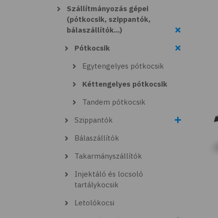
Szállítmányozás gépei
(pótkocsik, szippantók,
bálaszállítók...)
Pótkocsik
Egytengelyes pótkocsik
Kéttengelyes pótkocsik
Tandem pótkocsik
Szippantók
Bálaszállítók
Takarmányszállítók
Injektáló és locsoló
tartálykocsik
Letolókocsi