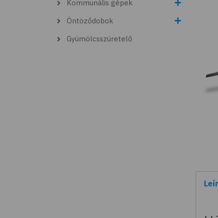
Kommunális gépek
Öntöződobok
Gyümölcsszüretelő
Leí
(akt
fül)