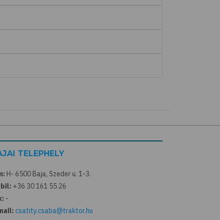
AJAI TELEPHELY
m:
H- 6500 Baja, Szeder u. 1-3.
bil:
+36 30 161 55 26
x:
-
mail:
csatity.csaba@traktor.hu