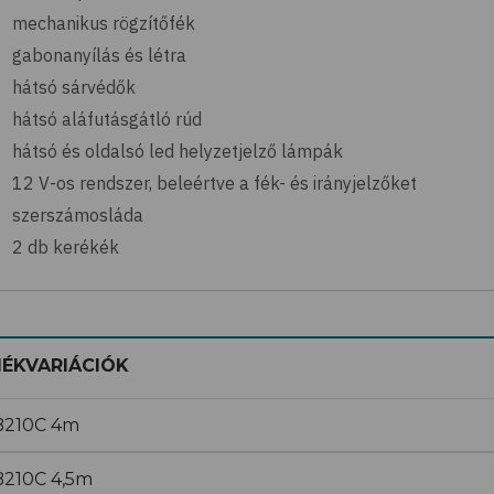
mechanikus rögzítőfék
gabonanyílás és létra
hátsó sárvédők
hátsó aláfutásgátló rúd
hátsó és oldalsó led helyzetjelző lámpák
12 V-os rendszer, beleértve a fék- és irányjelzőket
szerszámosláda
2 db kerékék
ÉKVARIÁCIÓK
210C 4m
210C 4,5m