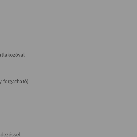
atlakozóval
y forgatható)
ndezéssel