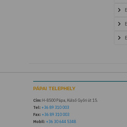
B
B
B
PÁPAI TELEPHELY
Cím:
H-8500 Pápa, Külső Győri út 15.
Tel:
+36 89 310 003
Fax:
+36 89 310 003
Mobil:
+36 30 644 5348