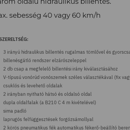
rom oldalú hidraulikus billentés.
x. sebesség 40 vagy 60 km/h
SZERELTSÉG:
3 irányú hidraulikus billentés rugalmas tömlővel és gyorscs
billenésgátló rendszer elzárószeleppel
2 db csap a megfelelő billentési irány kiválasztásához
V-típusú vonórúd vonószemek széles választékával (fix vag
csuklós és levehető oldalak
2 irányban nyitható hátsó és oldalsó oldal
dupla oldalfalak (a B210 C 4 m kivételével)
sima padló
laprugós felfüggesztések forgózsámollyal
2 körös pneumatikus fék automatikus fékerő-beállító bere